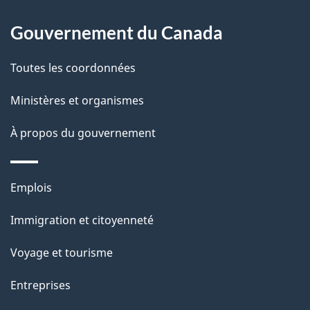
e
Gouvernement du Canada
l
Toutes les coordonnées
a
Ministères et organismes
p
À propos du gouvernement
a
g
Thèmes
Emplois
e
et
Immigration et citoyenneté
sujets
Voyage et tourisme
Entreprises