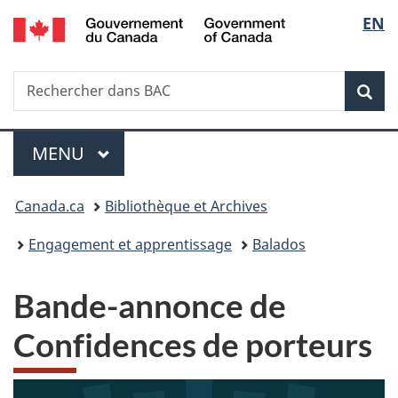
/
Sélec
EN
Passer
Passer
Passer
Government
au
à
à
de
of
contenu
«
la
Canada
Recherche
Rechercher
principal
Au
version
Rec
la
dans
sujet
HTML
BAC
du
simplifiée
langu
Menu
gouvernement
MENU
PRINCIPAL
»
Vous
Canada.ca
Bibliothèque et Archives
êtes
Engagement et apprentissage
Balados
ici :
Bande-annonce de
Confidences de porteurs