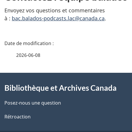
Envoyez vos questions et commentaires
à :
bac.balados-podcasts.lac@canada.ca
.
D
é
2026-06-08
t
À
a
Bibliothèque et Archives Canada
propos
i
de
l
Posez-nous une question
ce
s
Rétroaction
site
d