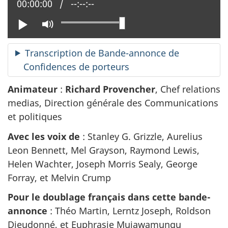
Position actuelle :
00:00:00
Temps total :
--:--:--
Lire
Activer
le
mode
Transcription de Bande-annonce de
muet
Confidences de porteurs
Animateur
:
Richard Provencher
, Chef relations
medias, Direction générale des Communications
et politiques
Avec les voix de
: Stanley G. Grizzle, Aurelius
Leon Bennett, Mel Grayson, Raymond Lewis,
Helen Wachter, Joseph Morris Sealy, George
Forray, et Melvin Crump
Pour le doublage français dans cette bande-
annonce
: Théo Martin, Lerntz Joseph, Roldson
Dieudonné, et Euphrasie Mujawamungu