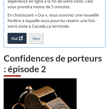
expérience en ligne à la fin de votre visite. Cela
vous prendra moins de 5 minutes.
si
En choisissant « Oui », vous ouvrirez une nouvelle
w
fenêtre à laquelle vous pourrez revenir une fois
votre visite à Canada.ca terminée.
(t
Oui
accéder
Non
d
au
je
.
sondage.
ne
Confidences de porteurs
veux
pas
: épisode 2
participer
au
sondage
du
site
web,