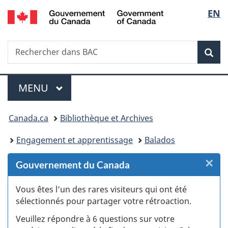
/
Sélec
EN
Passer
Passer
Passer
Passer
Government
au
au
à
à
de
of
Gestionnaire
contenu
«
la
Canada
Recherche
Rechercher
des
principal
Au
version
Rec
la
dans
Invitations
sujet
HTML
BAC
du
simplifiée
langu
Menu
gouvernement
MENU
PRINCIPAL
»
Vous
Canada.ca
Bibliothèque et Archives
êtes
Engagement et apprentissage
Balados
ici :
×
F
Gouvernement du Canada
:
Vous êtes l’un des rares visiteurs qui ont été
sélectionnés pour partager votre rétroaction.
S
Veuillez répondre à 6 questions sur votre
d