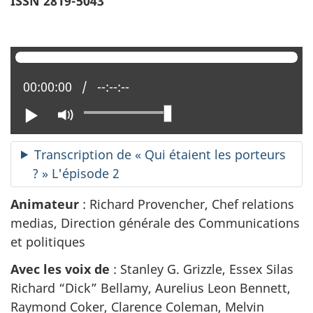
ISSN 2819-5043
Position actuelle :
00:00:00
Temps total :
--:--:--
Lire
Activer
le
mode
Transcription de « Qui étaient les porteurs
muet
? » L'épisode 2
Animateur
: Richard Provencher, Chef relations
medias, Direction générale des Communications
et politiques
Avec les voix de
: Stanley G. Grizzle, Essex Silas
Richard “Dick” Bellamy, Aurelius Leon Bennett,
Raymond Coker, Clarence Coleman, Melvin