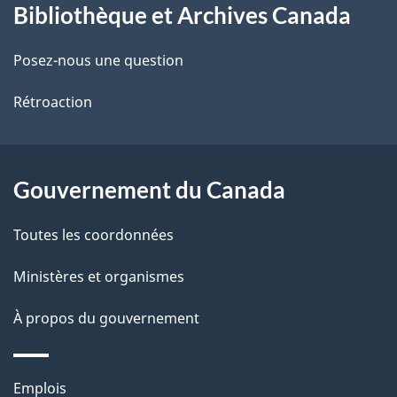
Bibliothèque et Archives Canada
propos
i
de
l
Posez-nous une question
ce
s
Rétroaction
site
d
e
Gouvernement du Canada
l
Toutes les coordonnées
a
Ministères et organismes
p
À propos du gouvernement
a
g
Thèmes
Emplois