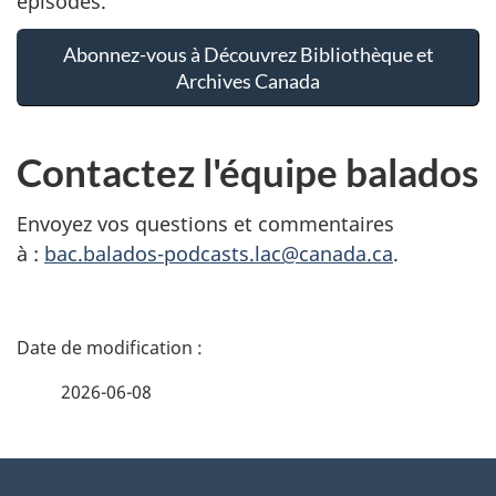
épisodes.
Abonnez-vous à Découvrez Bibliothèque et
Archives Canada
Contactez l'équipe balados
Envoyez vos questions et commentaires
à :
bac.balados-podcasts.lac@canada.ca
.
D
é
2026-06-08
t
À
a