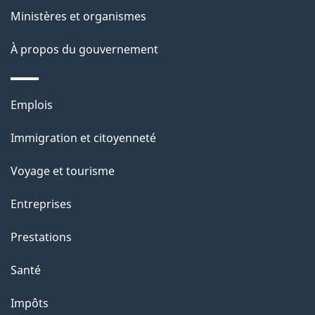
a
Ministères et organismes
p
À propos du gouvernement
a
g
Thèmes
Emplois
e
et
Immigration et citoyenneté
sujets
Voyage et tourisme
Entreprises
Prestations
Santé
Impôts