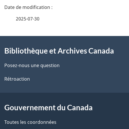
D
é
2025-07-30
t
À
a
Bibliothèque et Archives Canada
propos
i
de
l
Posez-nous une question
ce
s
Rétroaction
site
d
e
Gouvernement du Canada
l
Toutes les coordonnées