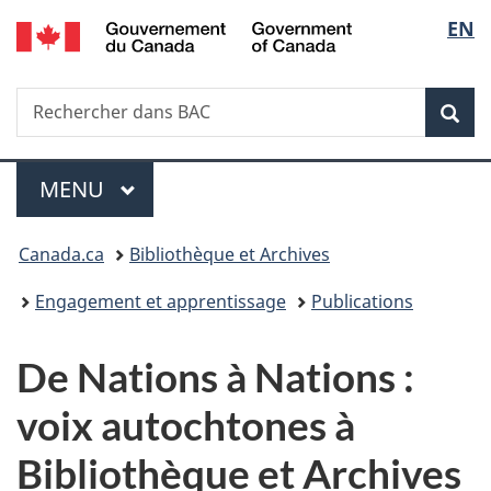
/
Sélec
EN
Passer
Passer
Passer
Government
au
à
à
de
of
contenu
«
la
Canada
Recherche
Rechercher
principal
Au
version
Rec
la
dans
sujet
HTML
BAC
du
simplifiée
langu
Menu
gouvernement
MENU
PRINCIPAL
»
Vous
Canada.ca
Bibliothèque et Archives
êtes
Engagement et apprentissage
Publications
ici :
De Nations à Nations :
voix autochtones à
Bibliothèque et Archives