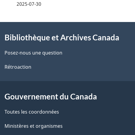
é
2025-07-30
t
À
a
Bibliothèque et Archives Canada
propos
i
de
l
Posez-nous une question
ce
s
Rétroaction
site
d
e
Gouvernement du Canada
l
Toutes les coordonnées
a
Ministères et organismes
p