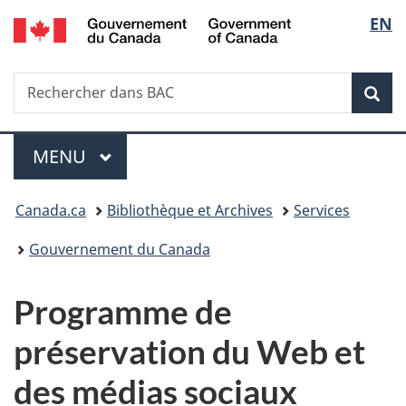
/
Sélec
EN
Passer
Passer
Passer
Government
au
à
à
de
of
contenu
«
la
Canada
Recherche
Rechercher
principal
Au
version
Rec
la
dans
sujet
HTML
BAC
du
simplifiée
langu
Menu
gouvernement
MENU
PRINCIPAL
»
Vous
Canada.ca
Bibliothèque et Archives
Services
êtes
Gouvernement du Canada
ici :
Programme de
préservation du Web et
des médias sociaux