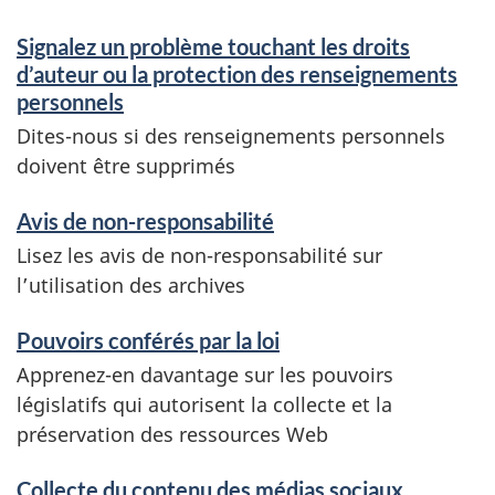
i
Signalez un problème touchant les droits
d’auteur ou la protection des renseignements
c
personnels
e
Dites-nous si des renseignements personnels
doivent être supprimés
s
Avis de non-responsabilité
e
Lisez les avis de non-responsabilité sur
t
l’utilisation des archives
r
Pouvoirs conférés par la loi
e
Apprenez-en davantage sur les pouvoirs
législatifs qui autorisent la collecte et la
n
préservation des ressources Web
s
Collecte du contenu des médias sociaux