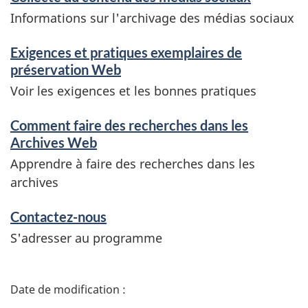
e
Informations sur l'archivage des médias sociaux
i
Exigences et pratiques exemplaires de
g
préservation Web
Voir les exigences et les bonnes pratiques
n
Comment faire des recherches dans les
e
Archives Web
m
Apprendre à faire des recherches dans les
archives
e
n
Contactez-nous
S'adresser au programme
t
s
D