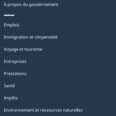
À propos du gouvernement
a
g
Thèmes
Emplois
e
et
Immigration et citoyenneté
sujets
Voyage et tourisme
Entreprises
Prestations
Santé
Impôts
Environnement et ressources naturelles