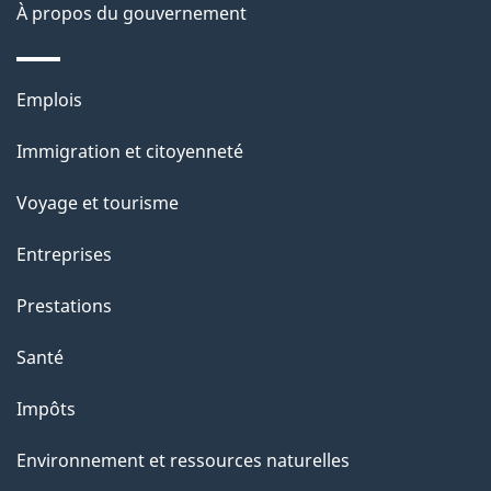
À propos du gouvernement
a
g
Thèmes
Emplois
e
et
Immigration et citoyenneté
sujets
Voyage et tourisme
Entreprises
Prestations
Santé
Impôts
Environnement et ressources naturelles