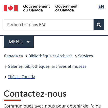
/
Sélec
EN
Passer
Passer
Passer
Government
au
à
à
de
of
contenu
«
la
Canada
Recherche
Rechercher
principal
Au
version
Rec
la
dans
sujet
HTML
BAC
du
simplifiée
langu
Menu
gouvernement
MENU
PRINCIPAL
»
Vous
Canada.ca
Bibliothèque et Archives
Services
êtes
Galeries, bibliothèques, archives et musées
ici :
Thèses Canada
Contactez-nous
Communiquez avec nous pour obtenir de l'aide