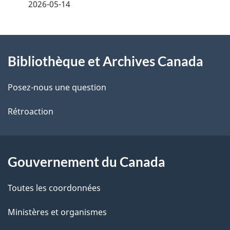
é
2026-05-14
t
À
a
Bibliothèque et Archives Canada
propos
i
de
l
Posez-nous une question
ce
s
Rétroaction
site
d
e
Gouvernement du Canada
l
Toutes les coordonnées
a
Ministères et organismes
p