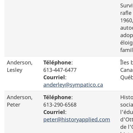
Survi
rafl
1960
auto
adop
éloig
famil
Anderson,
Téléphone
:
Îles 
Lesley
613-447-6477
Cana
Courriel
:
Qué
anderley@sympatico.ca
Anderson,
Téléphone
:
Histo
Peter
613-290-6568
socia
Courriel
:
l'édu
peter@historyapplied.com
d'Ott
de l'