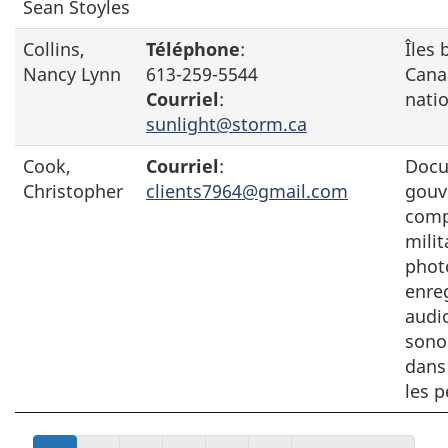
Sean Stoyles
Collins,
Téléphone
:
Îles 
Nancy Lynn
613-259-5544
Cana
Courriel
:
nati
sunlight@storm.ca
Cook,
Courriel
:
Docu
Christopher
clients7964@gmail.com
gouv
comp
milit
phot
enre
audio
sono
dans
les 