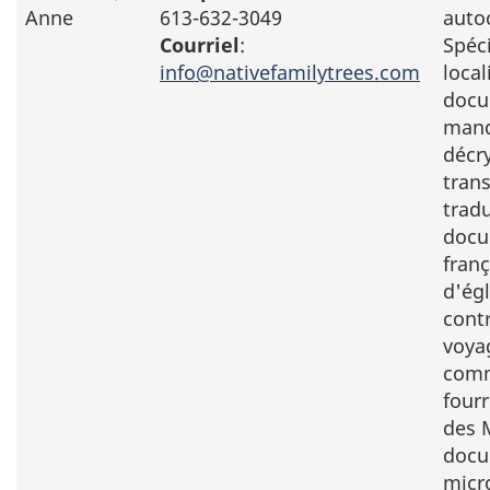
Anne
613-632-3049
auto
Courriel
:
Spéc
info@nativefamilytrees.com
local
docu
manq
décry
trans
trad
docu
fran
d'égl
cont
voya
comm
fourr
des M
docu
micr