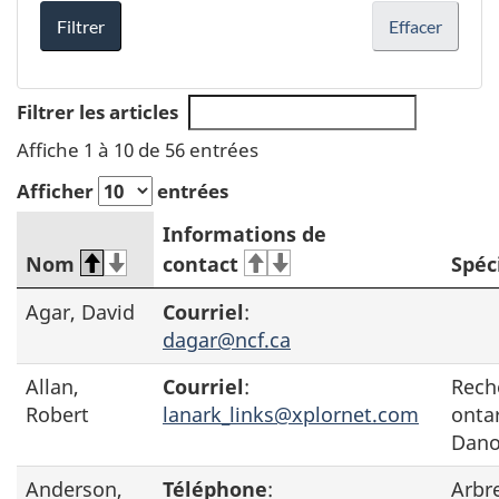
Filtrer
Effacer
Filtrer les articles
Affiche 1 à 10 de 56 entrées
Afficher
entrées
Informations de
Nom
contact
Spéc
pas
Agar, David
Courriel
:
disp
dagar@ncf.ca
Allan,
Courriel
:
Reche
Robert
lanark_links@xplornet.com
ontar
Dano
Anderson,
Téléphone
:
Arbr