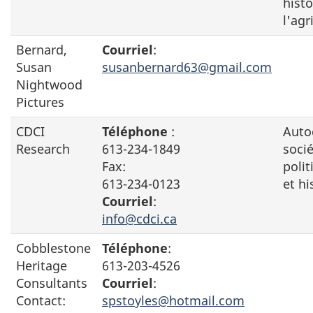
histo
l'agr
pas
Bernard,
Courriel
:
disp
Susan
susanbernard63@gmail.com
Nightwood
Pictures
CDCI
Téléphone
:
Auto
Research
613-234-1849
socié
Fax:
polit
613-234-0123
et hi
Courriel
:
info@cdci.ca
pas
Cobblestone
Téléphone
:
disp
Heritage
613-203-4526
Consultants
Courriel
:
Contact:
spstoyles@hotmail.com