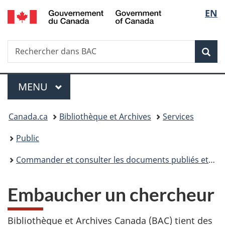
/
Sélec
EN
Passer
Passer
Passer
Government
au
à
à
de
of
contenu
«
la
Canada
Recherche
Rechercher
principal
Au
version
Rec
la
dans
sujet
HTML
BAC
du
simplifiée
langu
Menu
gouvernement
MENU
PRINCIPAL
»
Vous
Canada.ca
Bibliothèque et Archives
Services
êtes
Public
ici :
Commander et consulter les documents publiés et les documents d'archives
Embaucher un chercheur
Bibliothèque et Archives Canada (BAC) tient des