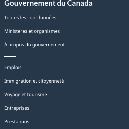
Gouvernement du Canada
l
Toutes les coordonnées
a
Ministères et organismes
p
À propos du gouvernement
a
g
Thèmes
Emplois
e
et
Immigration et citoyenneté
sujets
Voyage et tourisme
Entreprises
Prestations