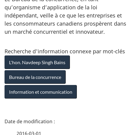
qu’organisme d’application de la loi
indépendant, veille à ce que les entreprises et
les consommateurs canadiens prospèrent dans
un marché concurrentiel et innovateur.
Recherche d'information connexe par mot-clés
L'hon. Navdeep Singh Bains
Bureau de la concurrence
Information et communication
D
é
2016-03-01