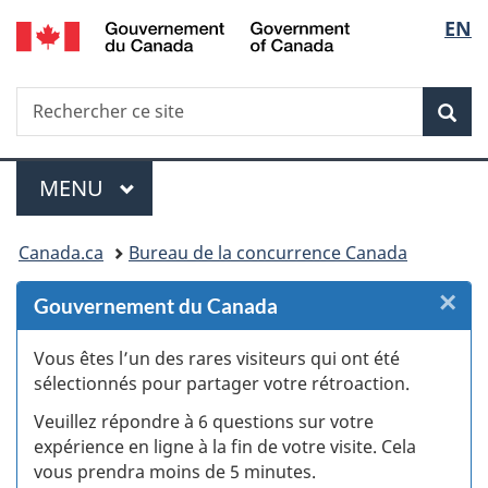
/
Sélec
EN
Passer
Passer
Passer
Passer
Government
au
au
à
à
de
of
Gestionnaire
contenu
«
la
Canada
Recherche
Rechercher
des
principal
Au
version
Rec
la
ce
Invitations
sujet
HTML
site
du
simplifiée
langu
Menu
gouvernement
MENU
PRINCIPAL
»
Vous
Canada.ca
Bureau de la concurrence Canada
êtes
×
F
Gouvernement du Canada
ici :
:
Vous êtes l’un des rares visiteurs qui ont été
sélectionnés pour partager votre rétroaction.
S
Veuillez répondre à 6 questions sur votre
d
expérience en ligne à la fin de votre visite. Cela
vous prendra moins de 5 minutes.
fi