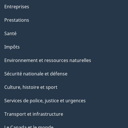
a
Entreprises
g
Prestations
e
Santé
Impôts
Environnement et ressources naturelles
Sécurité nationale et défense
Culture, histoire et sport
Services de police, justice et urgences
Transport et infrastructure
Le Canada et le monde