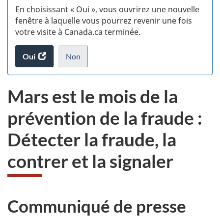
En choisissant « Oui », vous ouvrirez une nouvelle
d
fenêtre à laquelle vous pourrez revenir une fois
votre visite à Canada.ca terminée.
vi
Oui
accéder
Non
(t
au
je
.
sondage.
ne
d
Mars est le mois de la
veux
pas
prévention de la fraude :
participer
au
Détecter la fraude, la
sondage
du
contrer et la signaler
site
web,
Communiqué de presse