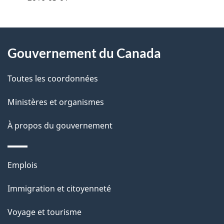
t
À
a
Gouvernement du Canada
propos
i
de
l
Toutes les coordonnées
ce
s
Ministères et organismes
site
d
À propos du gouvernement
e
l
Thèmes
Emplois
et
a
Immigration et citoyenneté
sujets
p
Voyage et tourisme