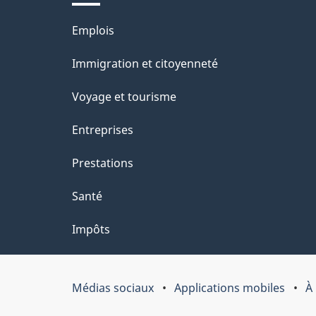
ce
s
Thèmes
Emplois
site
d
et
Immigration et citoyenneté
sujets
e
Voyage et tourisme
l
Entreprises
a
Prestations
p
Santé
a
Impôts
g
e
Médias sociaux
Applications mobiles
À
Organisation