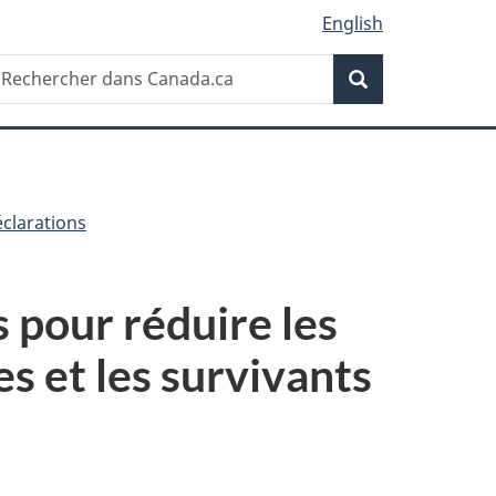
English
Recherche
echercher
Recherche
ans
anada.ca
clarations
 pour réduire les
s et les survivants