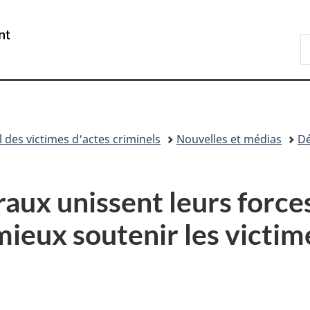
Passer
Passer
Passer
au
à
à
/
R
contenu
«
la
Government
d
principal
Au
version
of
C
sujet
HTML
Canada
du
simplifiée
gouvernement
»
des victimes d'actes criminels
Nouvelles et médias
Dé
aux unissent leurs forces
ieux soutenir les victime