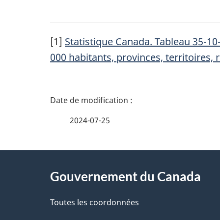
[1]
Statistique Canada. Tableau 35-10
000 habitants, provinces, territoires
D
é
2024-07-25
t
À
a
Gouvernement du Canada
propos
i
de
Toutes les coordonnées
l