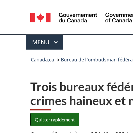
Sélection
de
la
Menu
MENU
PRINCIPAL
langue
Vous
Canada.ca
Bureau de l'ombudsman fédéral 
êtes
ici :
Trois bureaux fédér
crimes haineux et m
Quitter rapidement