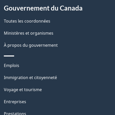
À
a
Gouvernement du Canada
propos
i
de
l
Toutes les coordonnées
ce
s
Ministères et organismes
site
d
À propos du gouvernement
e
l
Thèmes
Emplois
et
a
Immigration et citoyenneté
sujets
p
Voyage et tourisme
a
Entreprises
g
Prestations