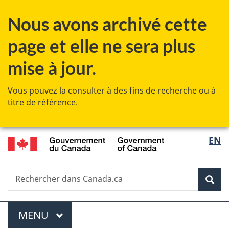
Passer
Passer
Passer
Nous avons archivé cette
au
à
à
contenu
«
la
page et elle ne sera plus
principal
Au
version
sujet
HTML
mise à jour.
du
simplifiée
gouvernement
Vous pouvez la consulter à des fins de recherche ou à
»
titre de référence.
/
Sélec
EN
Government
de
of
Canada
Recherche
Rechercher
Rec
la
dans
Canada.ca
langu
Menu
MENU
PRINCIPAL