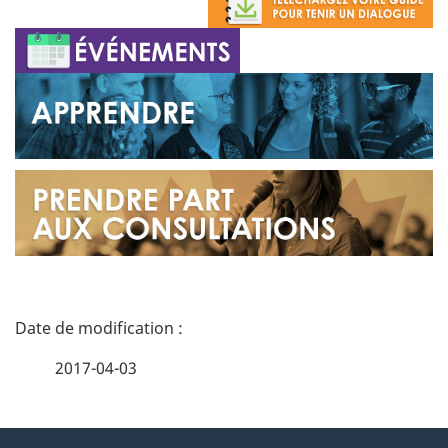
D
é
2017-04-03
t