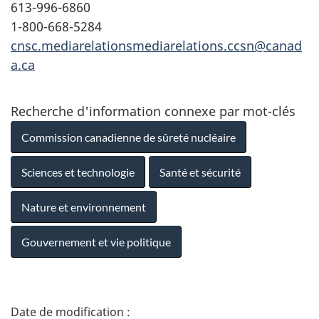
613-996-6860
1-800-668-5284
cnsc.mediarelationsmediarelations.ccsn@canad
a.ca
Recherche d'information connexe par mot-clés
Commission canadienne de sûreté nucléaire
Sciences et technologie
Santé et sécurité
Nature et environnement
Gouvernement et vie politique
D