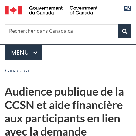
/
Sélec
EN
Passer
Passer
Passer
Government
au
à
à
de
of
contenu
«
la
Canada
Recherche
Rechercher
principal
Au
version
Rec
la
dans
sujet
HTML
Canada.ca
du
simplifiée
langu
Menu
gouvernement
MENU
PRINCIPAL
»
Vous
Canada.ca
êtes
Audience publique de la
ici :
CCSN et aide financière
aux participants en lien
avec la demande