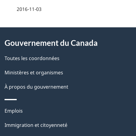
é
2016-11-03
t
À
a
Gouvernement du Canada
propos
i
de
l
Toutes les coordonnées
ce
s
Ministères et organismes
site
d
À propos du gouvernement
e
l
Thèmes
Emplois
et
a
Immigration et citoyenneté
sujets