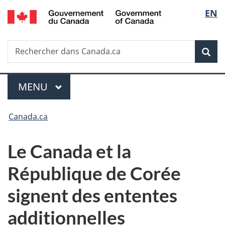
/
Sélec
EN
Passer
Passer
Passer
Government
au
à
à
de
of
contenu
«
la
Canada
Recherche
Rechercher
principal
Au
version
Rec
la
dans
sujet
HTML
Canada.ca
du
simplifiée
langu
Menu
gouvernement
MENU
PRINCIPAL
»
Vous
Canada.ca
êtes
Le Canada et la
ici :
République de Corée
signent des ententes
additionnelles