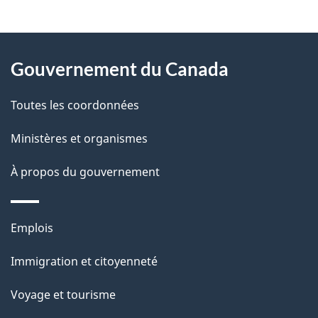
t
À
a
Gouvernement du Canada
propos
i
de
l
Toutes les coordonnées
ce
s
Ministères et organismes
site
d
À propos du gouvernement
e
l
Thèmes
Emplois
et
a
Immigration et citoyenneté
sujets
p
Voyage et tourisme