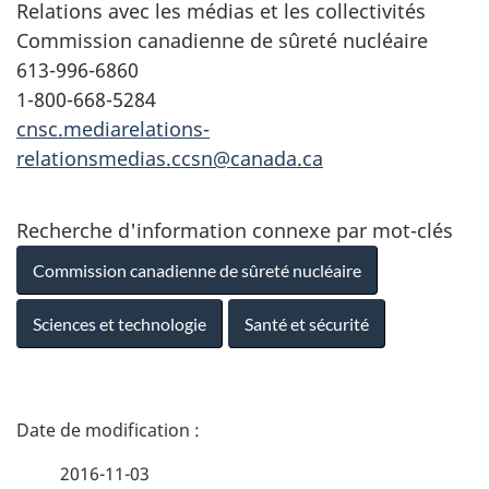
Relations avec les médias et les collectivités
Commission canadienne de sûreté nucléaire
613-996-6860
1-800-668-5284
cnsc.mediarelations-
relationsmedias.ccsn@canada.ca
Recherche d'information connexe par mot-clés
Commission canadienne de sûreté nucléaire
Sciences et technologie
Santé et sécurité
D
é
2016-11-03