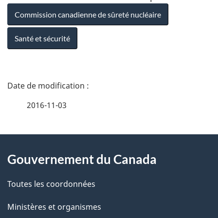
Commission canadienne de sûreté nucléaire
Santé et sécurité
D
é
2016-11-03
t
À
a
Gouvernement du Canada
propos
i
de
l
Toutes les coordonnées
ce
s
Ministères et organismes