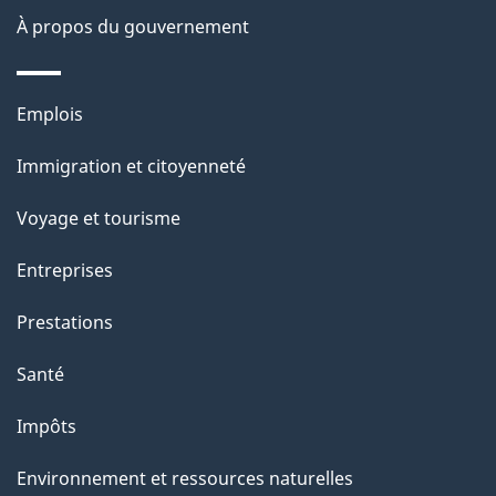
site
d
À propos du gouvernement
e
l
Thèmes
Emplois
et
a
Immigration et citoyenneté
sujets
p
Voyage et tourisme
a
Entreprises
g
Prestations
e
Santé
Impôts
Environnement et ressources naturelles