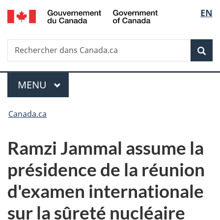
/
Sélec
EN
Passer
Passer
Passer
Government
au
à
à
de
of
contenu
«
la
Canada
Recherche
Rechercher
principal
Au
version
Rec
la
dans
sujet
HTML
Canada.ca
du
simplifiée
langu
Menu
gouvernement
MENU
PRINCIPAL
»
Vous
Canada.ca
êtes
Ramzi Jammal assume la
ici :
présidence de la réunion
d'examen internationale
sur la sûreté nucléaire