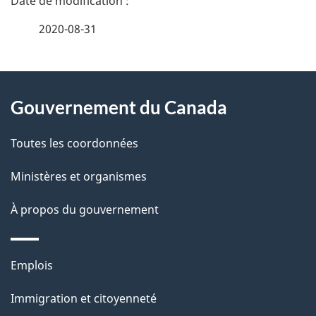
é
2020-08-31
t
À
a
Gouvernement du Canada
propos
i
de
l
Toutes les coordonnées
ce
s
Ministères et organismes
site
d
À propos du gouvernement
e
l
Thèmes
Emplois
et
a
Immigration et citoyenneté
sujets