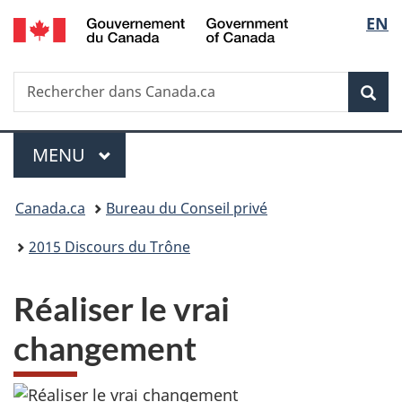
/
Sélec
EN
Passer
Passer
Passer
Government
au
à
à
de
of
contenu
«
la
Canada
Recherche
Rechercher
principal
Au
version
Rec
la
dans
sujet
HTML
Canada.ca
du
simplifiée
langu
Menu
gouvernement
MENU
PRINCIPAL
»
Vous
Canada.ca
Bureau du Conseil privé
êtes
2015 Discours du Trône
ici :
Réaliser le vrai
changement