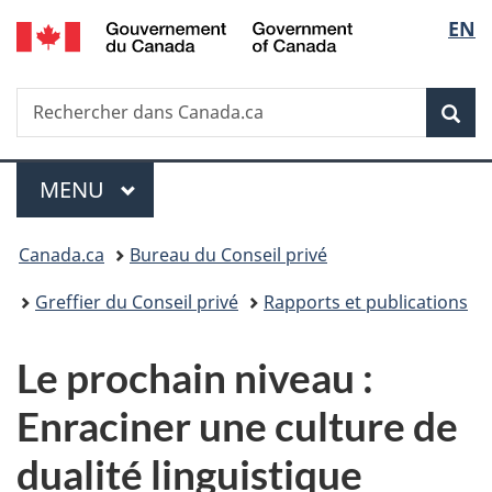
/
Sélec
EN
Passer
Passer
Passer
Government
au
à
à
de
of
contenu
«
la
Canada
Recherche
Rechercher
principal
Au
version
Rec
la
dans
sujet
HTML
Canada.ca
du
simplifiée
langu
Menu
gouvernement
MENU
PRINCIPAL
»
Vous
Canada.ca
Bureau du Conseil privé
êtes
Greffier du Conseil privé
Rapports et publications
ici :
Le prochain niveau :
Enraciner une culture de
dualité linguistique