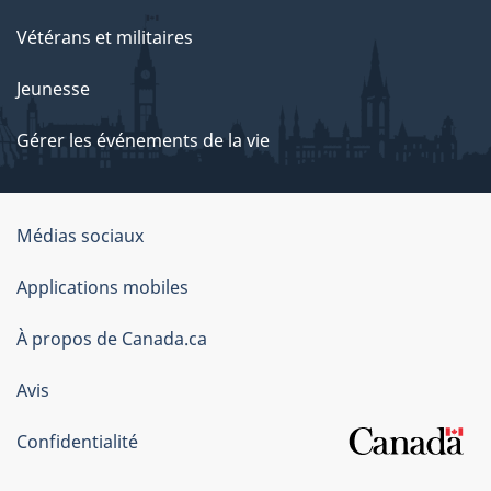
Vétérans et militaires
Jeunesse
Gérer les événements de la vie
Organisation
Médias sociaux
du
Applications mobiles
gouvernement
du
À propos de Canada.ca
Canada
Avis
Confidentialité