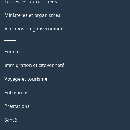
de
l
Toutes les coordonnées
ce
s
Ministères et organismes
site
d
À propos du gouvernement
e
l
Thèmes
Emplois
et
a
Immigration et citoyenneté
sujets
p
Voyage et tourisme
a
Entreprises
g
Prestations
e
Santé