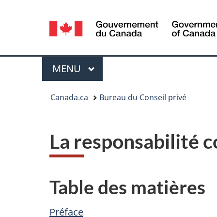
Sélection
de
la
Menu
MENU
PRINCIPAL
langue
Vous
Canada.ca
Bureau du Conseil privé
êtes
ici :
La responsabilité c
Table des matières
Préface