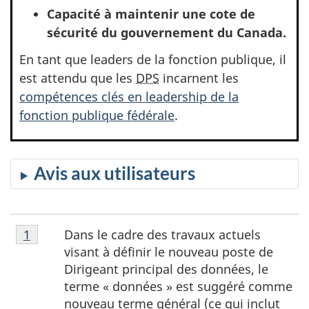
Capacité à maintenir une cote de
sécurité du gouvernement du Canada.
En tant que leaders de la fonction publique, il
est attendu que les
DPS
incarnent les
compétences clés en leadership de la
fonction publique fédérale
.
Avis aux utilisateurs
Notes
Dans le cadre des travaux actuels
Retour à la référence de la note de bas de page
1
de
visant à définir le nouveau poste de
bas
Dirigeant principal des données, le
de
terme
« données »
est suggéré comme
page
nouveau terme général (ce qui inclut