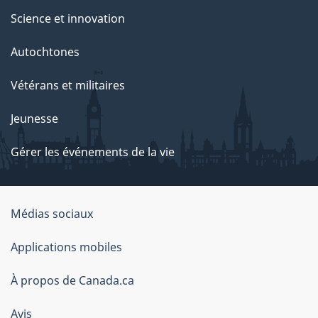
Science et innovation
Autochtones
Vétérans et militaires
Jeunesse
Gérer les événements de la vie
Organisation
Médias sociaux
du
Applications mobiles
gouvernement
du
À propos de Canada.ca
Canada
Avis