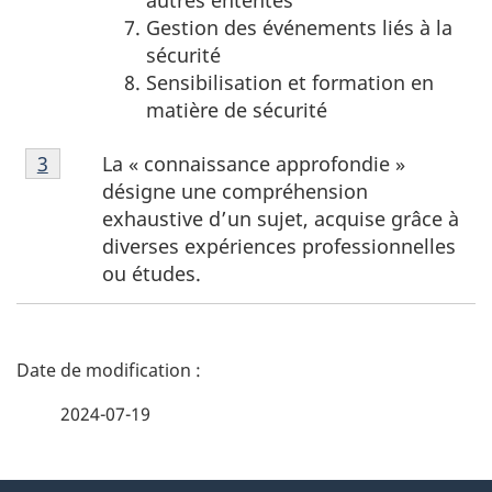
Gestion des événements liés à la
sécurité
Sensibilisation et formation en
matière de sécurité
Notes
La
« co
nnaissance approfon
die »
Retour à la référence de la note de bas de page
3
de
désigne une compréhension
bas
exhaustive d’un sujet, acquise grâce à
de
diverses expériences professionnelles
page
ou études.
3
D
é
2024-07-19
t