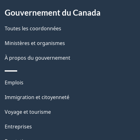
À
a
Gouvernement du Canada
propos
i
de
l
Toutes les coordonnées
ce
s
Ministères et organismes
site
d
À propos du gouvernement
e
l
Thèmes
Emplois
et
a
Immigration et citoyenneté
sujets
p
Voyage et tourisme
a
Entreprises
g