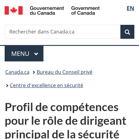
/
Sélec
EN
Passer
Passer
Passer
Government
au
à
à
de
of
contenu
«
la
Canada
Recherche
Rechercher
principal
Au
version
Rec
la
dans
sujet
HTML
Canada.ca
du
simplifiée
langu
Menu
gouvernement
MENU
PRINCIPAL
»
Vous
Canada.ca
Bureau du Conseil privé
êtes
Centre d’excellence en sécurité
ici :
Profil de compétences
pour le rôle de dirigeant
principal de la sécurité