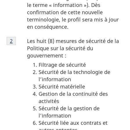
1
le terme
« information »).
Dès
confirmation de cette nouvelle
terminologie, le profil sera mis à jour
en conséquence.
Notes
Les huit (8) mesures de sécurité de la
Retour à la référence de la note de bas de page
2
de
Politique sur la sécurité du
bas
gouverneme
nt :
de
Filtrage de sécurité
page
Sécurité de la technologie de
2
l’information
Sécurité matérielle
Gestion de la continuité des
activités
Sécurité de la gestion de
l’information
Sécurité liée aux contrats et
autres ententes