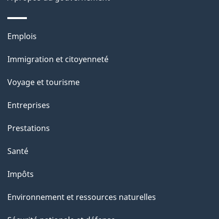
e
l
Thèmes
Emplois
et
a
Immigration et citoyenneté
sujets
p
Voyage et tourisme
a
Entreprises
g
Prestations
e
Santé
Impôts
Environnement et ressources naturelles