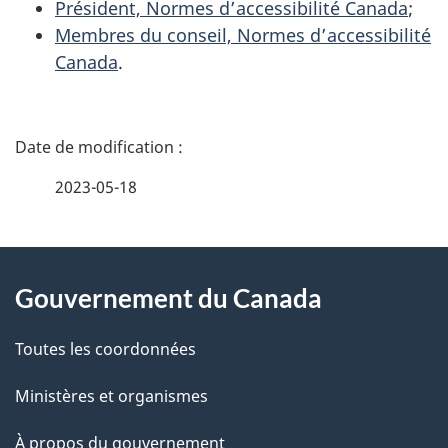
Président, Normes d’accessibilité Canada
;
Membres du conseil, Normes d’accessibilité
Canada
.
D
é
2023-05-18
t
À
a
Gouvernement du Canada
propos
i
de
l
Toutes les coordonnées
ce
s
Ministères et organismes
site
d
À propos du gouvernement