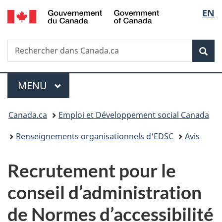
/
Sélec
EN
Passer
Passer
Passer
Government
au
à
à
de
of
contenu
«
la
Canada
Recherche
Rechercher
principal
Au
version
Rec
la
dans
sujet
HTML
Canada.ca
du
simplifiée
langu
Menu
gouvernement
MENU
PRINCIPAL
»
Vous
Canada.ca
Emploi et Développement social Canada
êtes
Renseignements organisationnels d'EDSC
Avis
ici :
Recrutement pour le
conseil d’administration
de Normes d’accessibilité