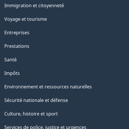
et
a
Immigration et citoyenneté
sujets
p
Voyage et tourisme
a
Entreprises
g
Prestations
e
Santé
Impôts
Environnement et ressources naturelles
Sécurité nationale et défense
Culture, histoire et sport
Services de police, justice et urgences