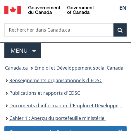
/
Sélec
EN
Passer
Passer
Passer
Passer
Government
au
au
à
à
de
of
Gestionnaire
contenu
«
la
Canada
Recherche
Rechercher
des
principal
Au
version
Rec
la
dans
Invitations
sujet
HTML
Canada.ca
du
simplifiée
langu
Menu
gouvernement
MENU
PRINCIPAL
»
Vous
Canada.ca
Emploi et Développement social Canada
êtes
Renseignements organisationnels d'EDSC
ici :
Publications et rapports d'EDSC
Documents d'information d'Emploi et Développement social Canada à l'intention des ministres – 2019
Cahier 1 : Aperçu du portefeuille ministériel