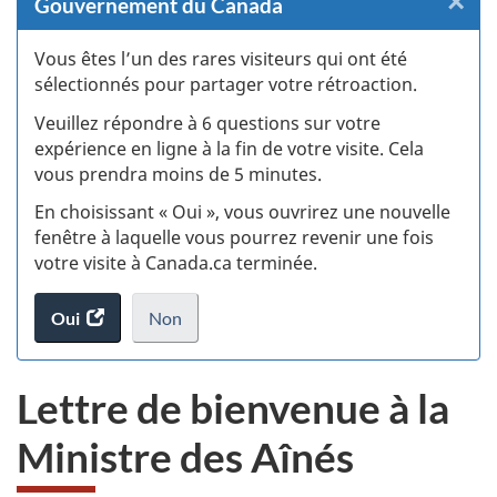
×
F
Gouvernement du Canada
:
Vous êtes l’un des rares visiteurs qui ont été
sélectionnés pour partager votre rétroaction.
S
Veuillez répondre à 6 questions sur votre
d
expérience en ligne à la fin de votre visite. Cela
vous prendra moins de 5 minutes.
si
En choisissant « Oui », vous ouvrirez une nouvelle
w
fenêtre à laquelle vous pourrez revenir une fois
votre visite à Canada.ca terminée.
(t
Oui
accéder
Non
d
au
je
.
sondage.
ne
Lettre de bienvenue à la
veux
pas
Ministre des Aînés
participer
au
sondage