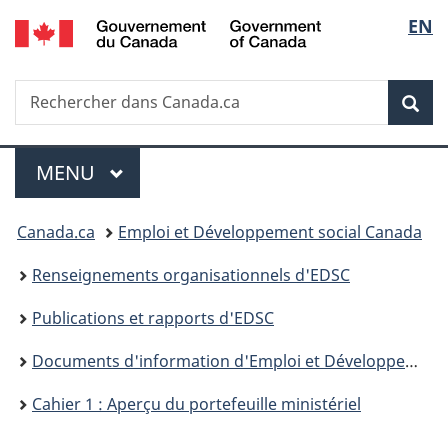
/
Sélec
EN
Passer
Passer
Passer
Government
au
à
à
de
of
contenu
«
la
Canada
Recherche
Rechercher
principal
Au
version
Rec
la
dans
sujet
HTML
Canada.ca
du
simplifiée
langu
Menu
gouvernement
MENU
PRINCIPAL
»
Vous
Canada.ca
Emploi et Développement social Canada
êtes
Renseignements organisationnels d'EDSC
ici :
Publications et rapports d'EDSC
Documents d'information d'Emploi et Développement social Canada à l'intention des ministres – 2019
Cahier 1 : Aperçu du portefeuille ministériel