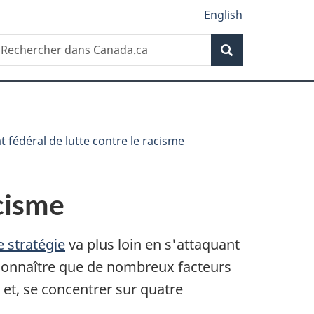
English
Recherche
echercher
Recherche
ans
anada.ca
t fédéral de lutte contre le racisme
acisme
e stratégie
va plus loin en s'attaquant
reconnaître que de nombreux facteurs
 et, se concentrer sur quatre