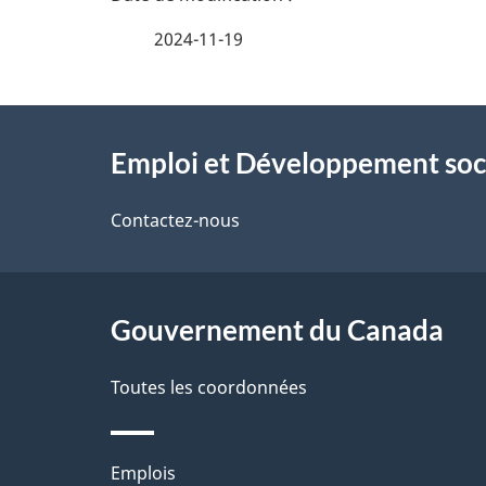
e
i
2024-11-19
z
l
v
À
s
o
Emploi et Développement soc
propos
d
t
de
Contactez-nous
r
e
ce
e
l
r
site
Gouvernement du Canada
a
é
Toutes les coordonnées
p
t
a
r
Thèmes
Emplois