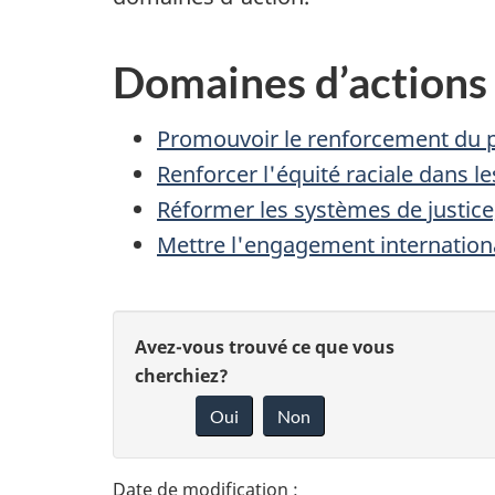
Domaines d’actions 
Promouvoir le renforcement du p
Renforcer l'équité raciale dans 
Réformer les systèmes de justice,
Mettre l'engagement international
D
D
Avez-vous trouvé ce que vous
é
cherchiez?
o
Oui
Non
t
n
n
a