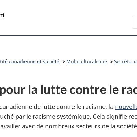
Passer
Passer
Passer
au
à
à
/
R
contenu
«
la
Government
d
principal
Au
version
of
C
sujet
HTML
Canada
du
simplifiée
gouvernement
»
tité canadienne et société
Multiculturalisme
Secrétaria
our la lutte contre le r
canadienne de lutte contre le racisme, la
nouvell
touché par le racisme systémique. Cela signifie 
ravailler avec de nombreux secteurs de la société