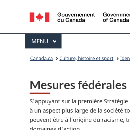
Sélection
de
la
Menu
MENU
PRINCIPAL
langue
Vous
Canada.ca
Culture, histoire et sport
Iden
êtes
ici :
Mesures fédérales p
S'appuyant sur la première Stratégie 
à un aspect plus large de la société 
peuvent être à l’origine du racisme, t
domaines d'action.