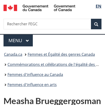
/
Sélec
EN
Passer
Passer
Passer
Government
au
à
à
de
of
contenu
«
la
Canada
Recherche
Rechercher
principal
Au
version
Rec
la
FEGC
sujet
HTML
du
simplifiée
langu
Menu
gouvernement
MENU
PRINCIPAL
»
Vous
Canada.ca
Femmes et Égalité des genres Canada
êtes
Commémorations et célébrations de l’égalité des genres
ici :
Femmes d'influence au Canada
Femmes d'influence en arts
Measha Brueggergosman