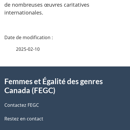
de nombreuses œuvres caritatives
internationales.
D
é
2025-02-10
t
À
a
Femmes et Égalité des genres
propos
i
Canada (FEGC)
de
l
Contactez FEGC
ce
s
Restez en contact
site
d