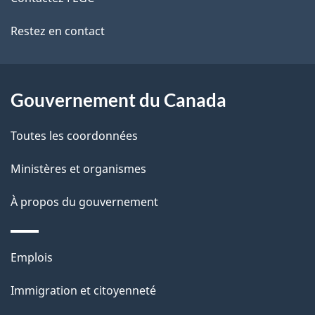
ce
s
Restez en contact
site
d
e
l
Gouvernement du Canada
a
Toutes les coordonnées
p
Ministères et organismes
a
À propos du gouvernement
g
e
Thèmes
Emplois
et
Immigration et citoyenneté
sujets