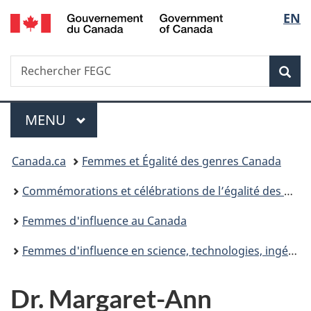
/
Sélec
EN
Passer
Passer
Passer
Government
au
à
à
de
of
contenu
«
la
Canada
Recherche
Rechercher
principal
Au
version
Rec
la
FEGC
sujet
HTML
du
simplifiée
langu
Menu
gouvernement
MENU
PRINCIPAL
»
Vous
Canada.ca
Femmes et Égalité des genres Canada
êtes
Commémorations et célébrations de l’égalité des genres
ici :
Femmes d'influence au Canada
Femmes d'influence en science, technologies, ingénierie et mathématiques
Dr. Margaret-Ann