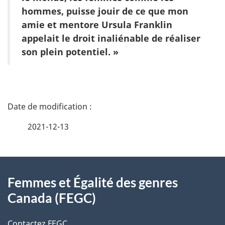
hommes, puisse jouir de ce que mon
amie et mentore Ursula Franklin
appelait le droit inaliénable de réaliser
son plein potentiel. »
D
é
2021-12-13
t
À
a
Femmes et Égalité des genres
propos
i
Canada (FEGC)
de
l
Contactez FEGC