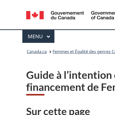
Sélection
de
la
Menu
MENU
PRINCIPAL
langue
Vous
Canada.ca
Femmes et Égalité des genres 
êtes
ici :
Guide à l’intention 
financement de Fe
Sur cette page