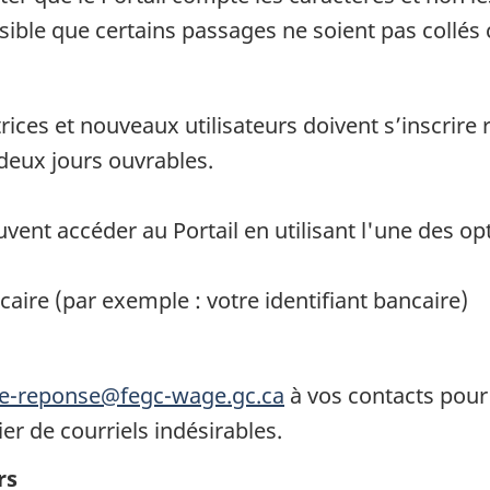
ssible que certains passages ne soient pas collé
atrices et nouveaux utilisateurs doivent s’inscrire
 deux jours ouvrables.
euvent accéder au Portail en utilisant l'une des op
aire (par exemple : votre identifiant bancaire)
ne-reponse@fegc-wage.gc.ca
à vos contacts pour
er de courriels indésirables.
rs