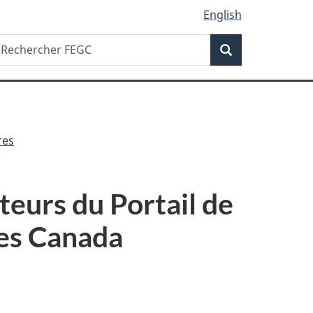
English
Recherche
echercher
Recherche
EGC
res
ateurs du Portail de
res Canada