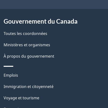
site
d
e
l
Gouvernement du Canada
a
Toutes les coordonnées
p
Ministères et organismes
a
À propos du gouvernement
g
e
Thèmes
Emplois
et
Immigration et citoyenneté
sujets
Voyage et tourisme