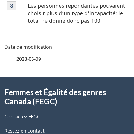
Notes
de
Les personnes répondantes pouvaient
Retour à la référence de la note de bas de page
8
de
page
choisir plus d’un type d’incapacité; le
bas
7
total ne donne donc pas 100.
de
page
8
D
é
2023-05-09
t
À
a
Femmes et Égalité des genres
propos
i
Canada (FEGC)
de
l
Contactez FEGC
ce
s
Restez en contact