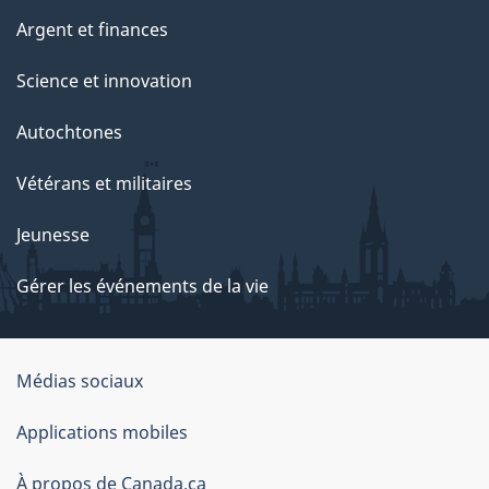
Argent et finances
Science et innovation
Autochtones
Vétérans et militaires
Jeunesse
Gérer les événements de la vie
Organisation
Médias sociaux
du
Applications mobiles
gouvernement
du
À propos de Canada.ca