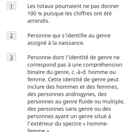
Notes
Les totaux pourraient ne pas donner
Retour à la référence de la note de bas de page
1
de
100 % puisque les chiffres ont été
bas
arrondis.
de
Notes
page
Personne qui s’identifie au genre
Retour à la référence de la note de bas de page
2
de
1
assigné à la naissance.
bas
Notes
de
Personne dont l’identité de genre ne
Retour à la référence de la note de bas de page
3
de
page
correspond pas à une compréhension
bas
2
binaire du genre, c.-à-d. homme ou
de
femme. Cette identité de genre peut
page
inclure des hommes et des femmes,
3
des personnes androgynes, des
personnes au genre fluide ou multiple,
des personnes sans genre ou des
personnes ayant un genre situé à
l’extérieur du spectre « homme-
femme ».