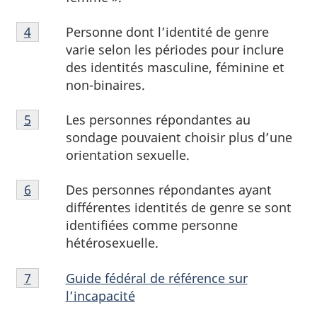
Notes
Personne dont l’identité de genre
Retour à la référence de la note de bas de page
4
de
varie selon les périodes pour inclure
bas
des identités masculine, féminine et
de
non-binaires.
page
Notes
4
Les personnes répondantes au
Retour à la référence de la note de bas de page
5
de
sondage pouvaient choisir plus d’une
bas
orientation sexuelle.
de
Notes
page
Des personnes répondantes ayant
Retour à la référence de la note de bas de page
6
de
5
différentes identités de genre se sont
bas
identifiées comme personne
de
hétérosexuelle.
page
Notes
6
Guide fédéral de référence sur
Retour à la référence de la note de bas de page
7
de
l’incapacité
bas