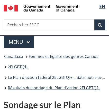
/
Sélec
EN
Passer
Passer
Passer
Government
au
à
à
de
of
contenu
«
la
Canada
Recherche
Rechercher
principal
Au
version
Rec
la
FEGC
sujet
HTML
du
simplifiée
langu
Menu
gouvernement
MENU
PRINCIPAL
»
Vous
Canada.ca
Femmes et Égalité des genres Canada
êtes
2ELGBTQI+
ici :
Le Plan d'action fédéral 2ELGBTQI+… Bâtir notre avenir, avec Fierté
Résultats du sondage du Plan d’action 2ELGBTQI+
Sondage sur le Plan