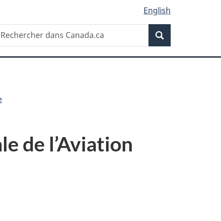
English
Recherche
echercher
Recherche
ans
anada.ca
e
e de l’Aviation