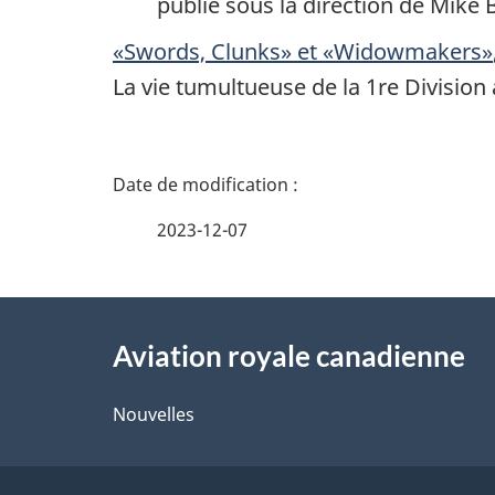
publié sous la direction de Mike
«Swords, Clunks» et «Widowmakers»
La vie tumultueuse de la 1re Division
D
é
2023-12-07
t
À
a
Aviation royale canadienne
propos
i
de
Nouvelles
l
ce
s