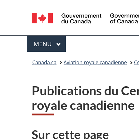
Sélection
de
la
Menu
MENU
PRINCIPAL
langue
Vous
Canada.ca
Aviation royale canadienne
Ce
êtes
ici :
Publications du Cen
royale canadienne
Sur cette page