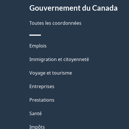
site
Gouvernement du Canada
d
e
Toutes les coordonnées
l
Thèmes
Emplois
a
et
Immigration et citoyenneté
p
sujets
Voyage et tourisme
a
Entreprises
g
Prestations
e
Santé
Impôts