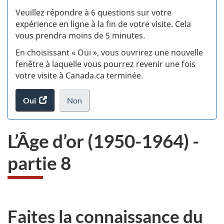
S
Veuillez répondre à 6 questions sur votre
d
expérience en ligne à la fin de votre visite. Cela
vous prendra moins de 5 minutes.
si
En choisissant « Oui », vous ouvrirez une nouvelle
w
fenêtre à laquelle vous pourrez revenir une fois
votre visite à Canada.ca terminée.
(t
Oui
accéder
Non
d
au
je
.
sondage.
ne
L’Âge d’or (1950-1964) -
veux
pas
partie 8
participer
au
sondage
du
site
Faites la connaissance du
web,