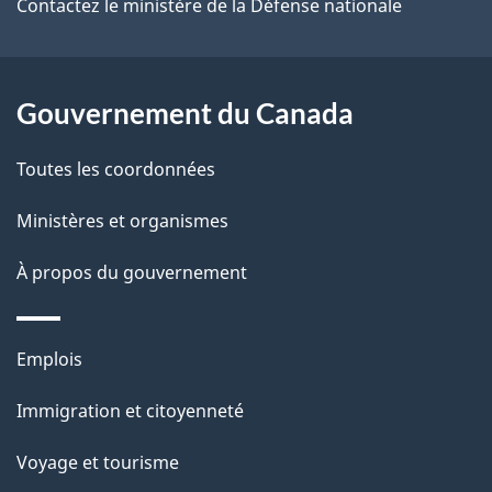
site
d
Contactez le ministère de la Défense nationale
e
l
Gouvernement du Canada
a
Toutes les coordonnées
p
Ministères et organismes
a
À propos du gouvernement
g
e
Thèmes
Emplois
et
Immigration et citoyenneté
sujets
Voyage et tourisme