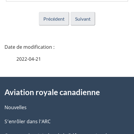
Précédent
Suivant
D
é
2022-04-21
t
À
a
Aviation royale canadienne
propos
i
de
l
Nouvelles
ce
s
S’enrôler dans l'ARC