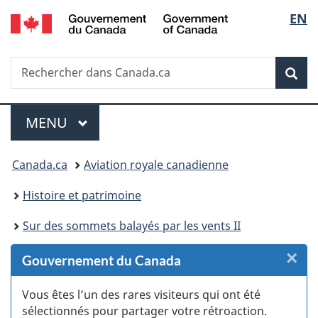
/
Sélec
EN
Passer
Passer
Passer
Passer
Government
au
au
à
à
de
of
Gestionnaire
contenu
«
la
Canada
Recherche
Rechercher
des
principal
Au
version
Rec
la
dans
Invitations
sujet
HTML
Canada.ca
du
simplifiée
langu
Menu
gouvernement
MENU
PRINCIPAL
»
Vous
Canada.ca
Aviation royale canadienne
êtes
Histoire et patrimoine
ici :
Sur des sommets balayés par les vents II
×
F
Gouvernement du Canada
:
Vous êtes l’un des rares visiteurs qui ont été
sélectionnés pour partager votre rétroaction.