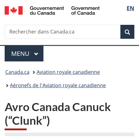
/
Sélec
EN
Passer
Passer
Passer
Government
au
à
à
de
of
contenu
«
la
Canada
Recherche
Rechercher
principal
Au
version
Rec
la
dans
sujet
HTML
Canada.ca
du
simplifiée
langu
Menu
gouvernement
MENU
PRINCIPAL
»
Vous
Canada.ca
Aviation royale canadienne
êtes
Aéronefs de l'Aviation royale canadienne
ici :
Avro Canada Canuck
(“Clunk”)