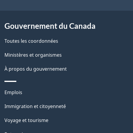
e
l
Gouvernement du Canada
a
Toutes les coordonnées
p
Ministères et organismes
a
À propos du gouvernement
g
e
Thèmes
Emplois
et
Immigration et citoyenneté
sujets
Voyage et tourisme