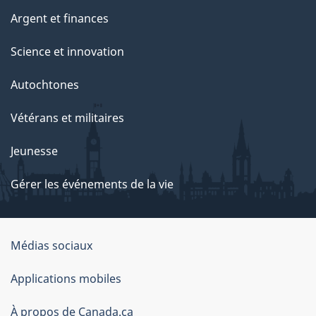
Argent et finances
Science et innovation
Autochtones
Vétérans et militaires
Jeunesse
Gérer les événements de la vie
Organisation
Médias sociaux
du
Applications mobiles
gouvernement
du
À propos de Canada.ca