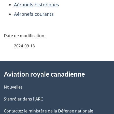
Aéronefs historiques
Aéronefs courants
D
é
2024-09-13
t
À
a
Aviation royale canadienne
propos
i
de
l
Nouvelles
ce
s
S’enrôler dans l'ARC
site
d
Contactez le ministère de la Défense nationale