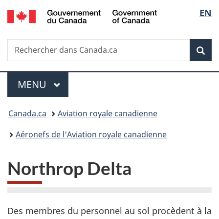
/
Sélec
EN
Passer
Passer
Passer
Government
au
à
à
de
of
contenu
«
la
Canada
Recherche
Rechercher
principal
Au
version
Rec
la
dans
sujet
HTML
Canada.ca
du
simplifiée
langu
Menu
gouvernement
MENU
PRINCIPAL
»
Vous
Canada.ca
Aviation royale canadienne
êtes
Aéronefs de l'Aviation royale canadienne
ici :
Northrop Delta
Des membres du personnel au sol procèdent à la