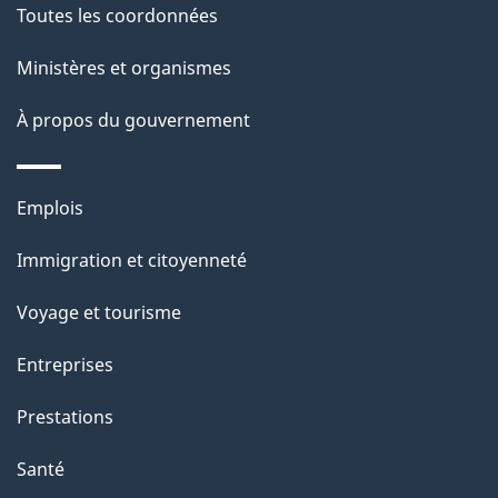
Toutes les coordonnées
p
Ministères et organismes
a
À propos du gouvernement
g
e
Thèmes
Emplois
et
Immigration et citoyenneté
sujets
Voyage et tourisme
Entreprises
Prestations
Santé