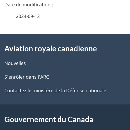
D
é
2024-09-13
t
À
a
Aviation royale canadienne
propos
i
de
l
Nouvelles
ce
s
S’enrôler dans l'ARC
site
d
Contactez le ministère de la Défense nationale
e
l
Gouvernement du Canada
a