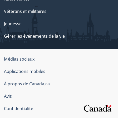
Vétérans et militaires
Jeunesse
Gérer les événements de la vie
Organisation
Médias sociaux
du
Applications mobiles
gouvernement
du
À propos de Canada.ca
Canada
Avis
Confidentialité