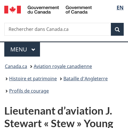
/
Sélec
EN
Passer
Passer
Passer
Government
au
à
à
de
of
contenu
«
la
Canada
Recherche
Rechercher
principal
Au
version
Rec
la
dans
sujet
HTML
Canada.ca
du
simplifiée
langu
Menu
gouvernement
MENU
PRINCIPAL
»
Vous
Canada.ca
Aviation royale canadienne
êtes
Histoire et patrimoine
Bataille d’Angleterre
ici :
Profils de courage
Lieutenant d’aviation J.
Stewart « Stew » Young