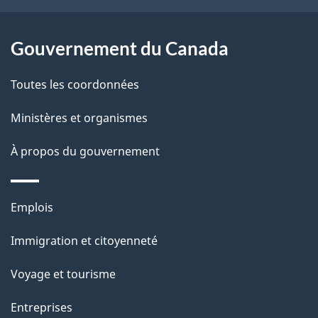
e
l
Gouvernement du Canada
a
Toutes les coordonnées
p
Ministères et organismes
a
À propos du gouvernement
g
e
Thèmes
Emplois
et
Immigration et citoyenneté
sujets
Voyage et tourisme
Entreprises