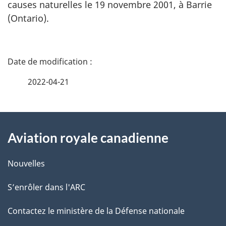
causes naturelles le 19 novembre 2001, à Barrie
(Ontario).
D
é
2022-04-21
t
À
a
Aviation royale canadienne
propos
i
de
l
Nouvelles
ce
s
S’enrôler dans l'ARC
site
d
Contactez le ministère de la Défense nationale