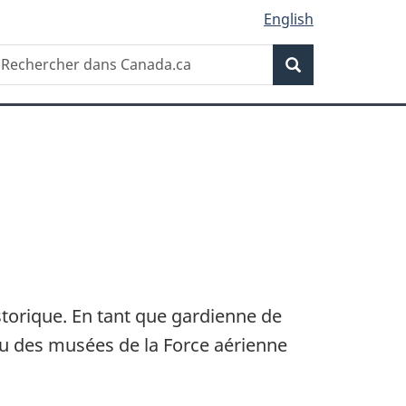
English
Recherche
echercher
Recherche
ans
anada.ca
storique. En tant que gardienne de
eau des musées de la Force aérienne