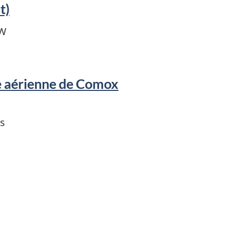
t)
SW
e aérienne de Comox
es