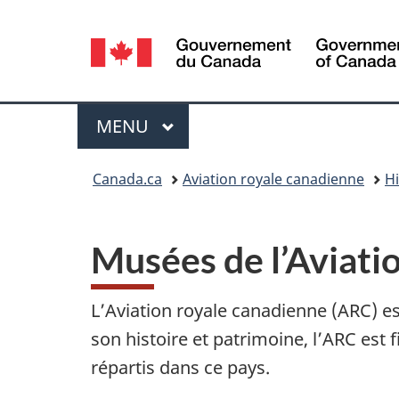
Sélection
de
la
Menu
MENU
PRINCIPAL
langue
Vous
Canada.ca
Aviation royale canadienne
Hi
êtes
ici :
Musées de l’Aviati
L’Aviation royale canadienne (ARC) es
son histoire et patrimoine, l’ARC est
répartis dans ce pays.