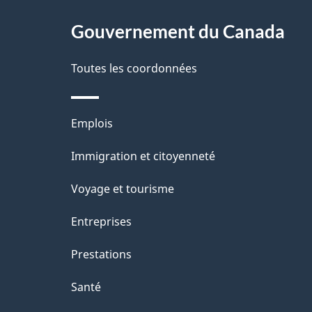
ce
s
site
Gouvernement du Canada
d
e
Toutes les coordonnées
l
Thèmes
Emplois
a
et
Immigration et citoyenneté
p
sujets
Voyage et tourisme
a
Entreprises
g
Prestations
e
Santé