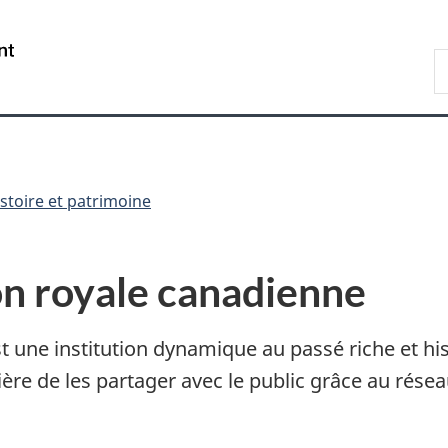
Passer
Passer
Passer
au
à
à
/
R
contenu
«
la
Government
d
principal
Au
version
of
C
sujet
HTML
Canada
du
simplifiée
gouvernement
»
stoire et patrimoine
on royale canadienne
t une institution dynamique au passé riche et hi
 fière de les partager avec le public grâce au rés