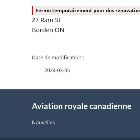
Fermé temporairement pour des rénovatio
27 Ram St
Borden ON
D
é
2024-03-05
t
À
a
Aviation royale canadienne
propos
i
de
Nouvelles
l