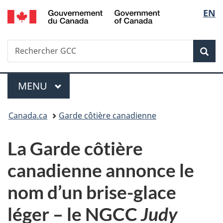
/
Sélec
EN
Passer
Passer
Passer
Government
au
à
à
de
of
contenu
«
la
Canada
Recherche
Rechercher
principal
Au
version
Rec
la
GCC
sujet
HTML
du
simplifiée
langu
Menu
gouvernement
MENU
PRINCIPAL
»
Vous
Canada.ca
Garde côtière canadienne
êtes
La Garde côtière
ici :
canadienne annonce le
nom d’un brise-glace
léger – le NGCC
Judy