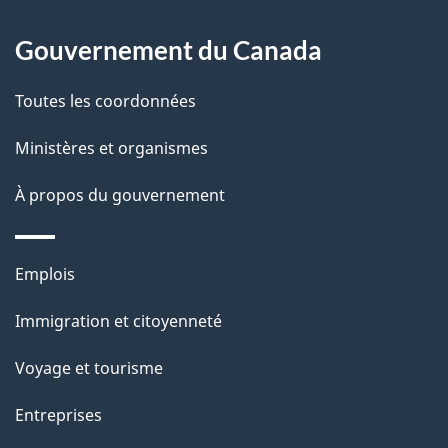
À
a
Gouvernement du Canada
propos
i
de
l
Toutes les coordonnées
ce
s
Ministères et organismes
site
d
À propos du gouvernement
e
l
Thèmes
Emplois
et
a
Immigration et citoyenneté
sujets
p
Voyage et tourisme
a
Entreprises