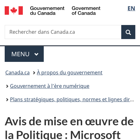
/
Sélec
EN
Passer
Passer
Passer
Government
au
à
à
de
of
contenu
«
la
Canada
Recherche
Rechercher
principal
Au
version
Rec
la
dans
sujet
HTML
Canada.ca
du
simplifiée
langu
Menu
gouvernement
MENU
PRINCIPAL
»
Vous
Canada.ca
À propos du gouvernement
êtes
Gouvernement à l’ère numérique
ici :
Plans stratégiques, politiques, normes et lignes directrices relatives aux services et au numérique du gouvernement
Avis de mise en œuvre de
la Politique : Microsoft