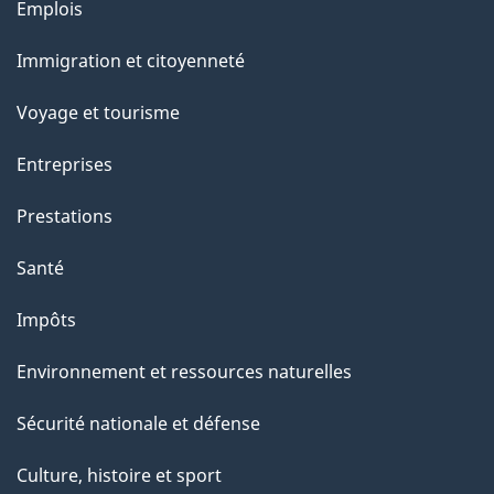
Thèmes
Emplois
a
a
et
c
Immigration et citoyenneté
g
sujets
t
Voyage et tourisme
e
i
o
Entreprises
n
Prestations
s
u
Santé
r
Impôts
c
e
Environnement et ressources naturelles
t
Sécurité nationale et défense
t
e
Culture, histoire et sport