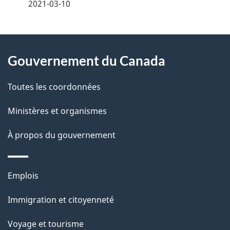
é
2021-03-10
t
À
a
Gouvernement du Canada
propos
i
de
l
Toutes les coordonnées
ce
s
Ministères et organismes
site
d
À propos du gouvernement
e
l
Thèmes
Emplois
et
a
Immigration et citoyenneté
sujets
p
Voyage et tourisme