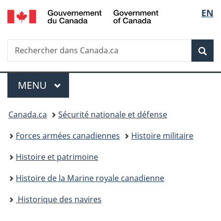
/
Sélec
EN
Passer
Passer
Passer
Government
au
à
à
de
of
contenu
«
la
Canada
Recherche
Rechercher
principal
Au
version
Rec
la
dans
sujet
HTML
Canada.ca
du
simplifiée
langu
Menu
gouvernement
MENU
PRINCIPAL
»
Vous
Canada.ca
Sécurité nationale et défense
êtes
Forces armées canadiennes
Histoire militaire
ici :
Histoire et patrimoine
Histoire de la Marine royale canadienne
Historique des navires