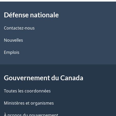
À
a
Défense nationale
propos
i
de
l
Contactez-nous
ce
s
Nouvelles
site
d
Emplois
e
l
Gouvernement du Canada
a
Toutes les coordonnées
p
Ministères et organismes
a
À propos du gouvernement