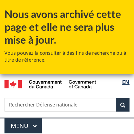
Passer
Passer
Passer
Nous avons archivé cette
au
à
à
contenu
«
la
page et elle ne sera plus
principal
Au
version
sujet
HTML
mise à jour.
du
simplifiée
gouvernement
Vous pouvez la consulter à des fins de recherche ou à
»
titre de référence.
/
Sélec
EN
Government
de
of
Canada
Recherche
Rechercher
Rec
la
Défense
nationale
langu
Menu
MENU
PRINCIPAL