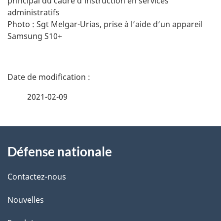
principal du cadre d’instruction en services
administratifs
Photo : Sgt Melgar-Urias, prise à l’aide d’un appareil
Samsung S10+
D
é
2021-02-09
t
À
a
Défense nationale
propos
i
de
l
Contactez-nous
ce
s
Nouvelles