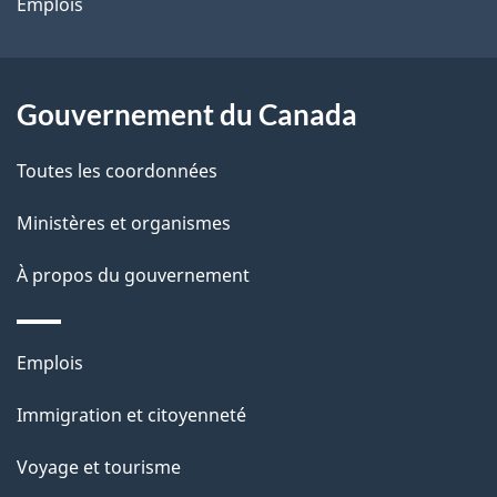
site
d
Emplois
e
l
Gouvernement du Canada
a
Toutes les coordonnées
p
Ministères et organismes
a
À propos du gouvernement
g
e
Thèmes
Emplois
et
Immigration et citoyenneté
sujets
Voyage et tourisme