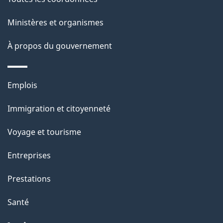
p
Ministères et organismes
a
À propos du gouvernement
g
e
Thèmes
Emplois
et
Immigration et citoyenneté
sujets
Voyage et tourisme
Entreprises
Prestations
Santé