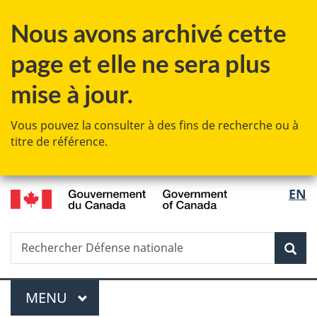
Passer
Passer
Passer
Nous avons archivé cette
au
à
à
contenu
«
la
page et elle ne sera plus
principal
Au
version
sujet
HTML
mise à jour.
du
simplifiée
gouvernement
Vous pouvez la consulter à des fins de recherche ou à
»
titre de référence.
/
Sélec
EN
Government
de
of
Canada
Recherche
Rechercher
Rec
la
Défense
nationale
langu
Menu
MENU
PRINCIPAL