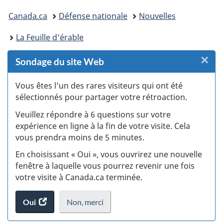
Vous
Canada.ca
Défense nationale
Nouvelles
êtes
La Feuille d'érable
ici :
×
F
Sondage du site Web
:
Vous êtes l’un des rares visiteurs qui ont été
sélectionnés pour partager votre rétroaction.
S
Veuillez répondre à 6 questions sur votre
d
expérience en ligne à la fin de votre visite. Cela
vous prendra moins de 5 minutes.
si
En choisissant « Oui », vous ouvrirez une nouvelle
w
fenêtre à laquelle vous pourrez revenir une fois
votre visite à Canada.ca terminée.
(t
Oui
accéder
Non,
je
merci
.
d
au
ne