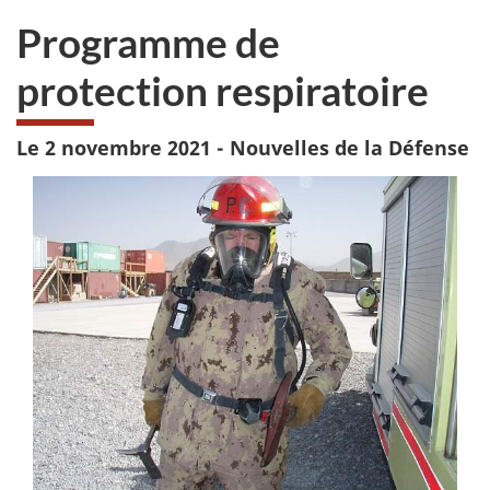
sondage.
veux
Programme de
pas
participer
protection respiratoire
au
sondage
du
Le 2 novembre 2021 - Nouvelles de la Défense
site
web,