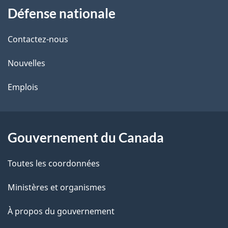
Défense nationale
propos
i
de
l
Contactez-nous
ce
s
Nouvelles
site
d
Emplois
e
l
Gouvernement du Canada
a
Toutes les coordonnées
p
Ministères et organismes
a
À propos du gouvernement
g