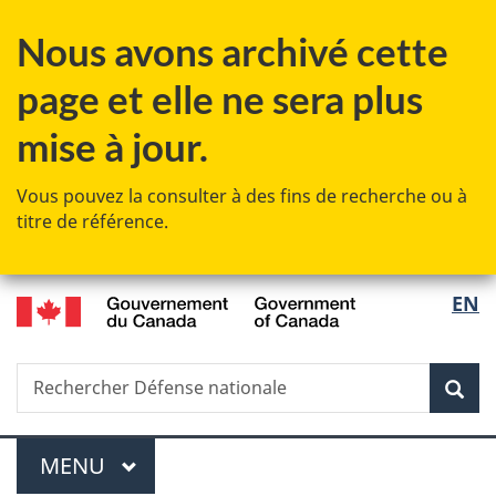
Passer
Passer
Passer
Passer
Nous avons archivé cette
au
au
à
à
Gestionnaire
contenu
«
la
page et elle ne sera plus
des
principal
Au
version
Invitations
sujet
HTML
mise à jour.
du
simplifiée
gouvernement
Vous pouvez la consulter à des fins de recherche ou à
»
titre de référence.
/
Sélec
EN
Government
de
of
Canada
Recherche
Rechercher
Rec
la
Défense
nationale
langu
Menu
MENU
PRINCIPAL