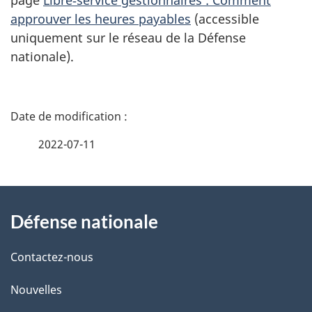
page
Libre‑service gestionnaires : Comment
approuver les heures payables
(accessible
uniquement sur le réseau de la Défense
nationale).
D
é
2022-07-11
t
À
a
Défense nationale
propos
i
de
l
Contactez-nous
ce
s
Nouvelles