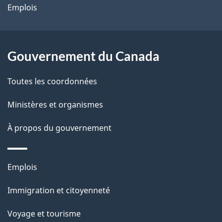
site
d
Emplois
e
l
Gouvernement du Canada
a
Toutes les coordonnées
p
Ministères et organismes
a
À propos du gouvernement
g
e
Thèmes
Emplois
et
Immigration et citoyenneté
sujets
Voyage et tourisme