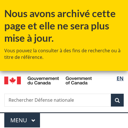
Passer
Passer
Passer
Nous avons archivé cette
au
à
à
contenu
«
la
page et elle ne sera plus
principal
Au
version
sujet
HTML
mise à jour.
du
simplifiée
gouvernement
Vous pouvez la consulter à des fins de recherche ou à
»
titre de référence.
/
Sélec
EN
Government
de
of
Canada
Recherche
Rechercher
Rec
la
Défense
nationale
langu
Menu
MENU
PRINCIPAL