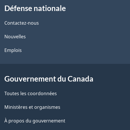
Défense nationale
propos
i
de
l
Contactez-nous
ce
s
Nouvelles
site
d
Emplois
e
l
Gouvernement du Canada
a
Toutes les coordonnées
p
Ministères et organismes
a
À propos du gouvernement
g