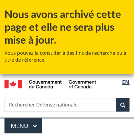
Passer
Passer
Passer
Nous avons archivé cette
au
à
à
contenu
«
la
page et elle ne sera plus
principal
Au
version
sujet
HTML
mise à jour.
du
simplifiée
gouvernement
Vous pouvez la consulter à des fins de recherche ou à
»
titre de référence.
/
Sélec
EN
Government
de
of
Canada
Recherche
Rechercher
Rec
la
Défense
nationale
langu
Menu
MENU
PRINCIPAL