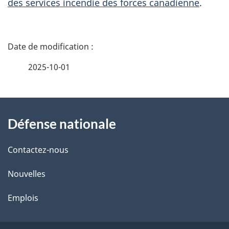
des services incendie des forces canadienne
.
D
é
2025-10-01
t
À
a
Défense nationale
propos
i
de
l
Contactez-nous
ce
s
Nouvelles
site
d
Emplois
e