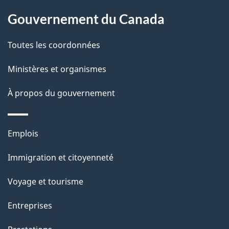
l
Gouvernement du Canada
a
Toutes les coordonnées
p
Ministères et organismes
a
À propos du gouvernement
g
e
Thèmes
Emplois
et
Immigration et citoyenneté
sujets
Voyage et tourisme
Entreprises