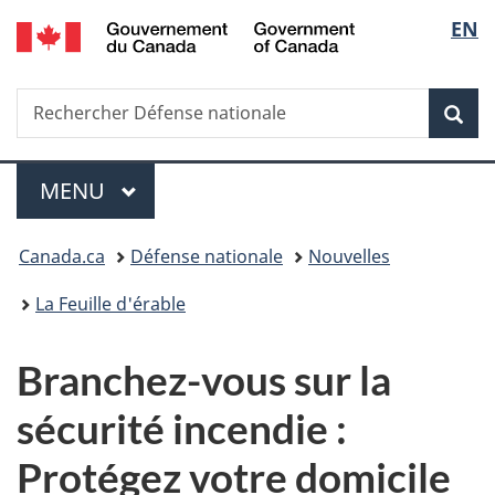
/
Sélec
EN
Passer
Passer
Passer
Government
au
à
à
de
of
contenu
«
la
Canada
Recherche
Rechercher
principal
Au
version
Rec
la
Défense
sujet
HTML
nationale
du
simplifiée
langu
Menu
gouvernement
MENU
PRINCIPAL
»
Vous
Canada.ca
Défense nationale
Nouvelles
êtes
La Feuille d'érable
ici :
Branchez-vous sur la
sécurité
incendie :
Protégez votre domicile