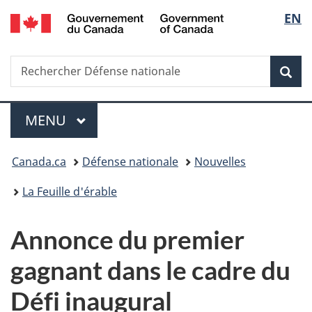
/
Sélec
EN
Passer
Passer
Passer
Government
au
à
à
de
of
contenu
«
la
Canada
Recherche
Rechercher
principal
Au
version
Rec
la
Défense
sujet
HTML
nationale
du
simplifiée
langu
Menu
gouvernement
MENU
PRINCIPAL
»
Vous
Canada.ca
Défense nationale
Nouvelles
êtes
La Feuille d'érable
ici :
Annonce du premier
gagnant dans le cadre du
Défi inaugural