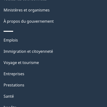
p
Ministères et organismes
a
À propos du gouvernement
g
e
Thèmes
Emplois
et
Immigration et citoyenneté
sujets
Voyage et tourisme
Entreprises
Prestations
Santé