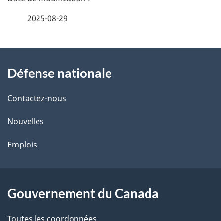
é
2025-08-29
t
À
a
Défense nationale
propos
i
de
l
Contactez-nous
ce
s
Nouvelles
site
d
Emplois
e
l
Gouvernement du Canada
a
Toutes les coordonnées