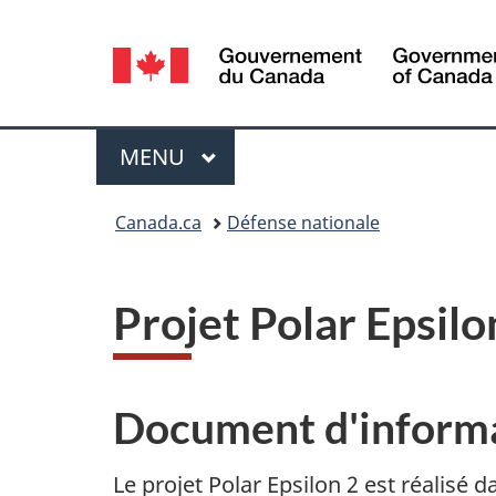
Sélection
de
la
Menu
MENU
PRINCIPAL
langue
Vous
Canada.ca
Défense nationale
êtes
ici :
Projet Polar Epsilo
Document d'inform
Le projet Polar Epsilon 2 est réalisé 