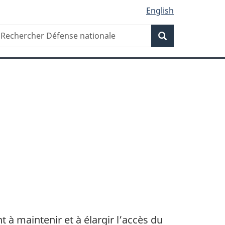
English
Recherche
echercher
Recherche
éfense
ationale
 à maintenir et à élargir l’accès du