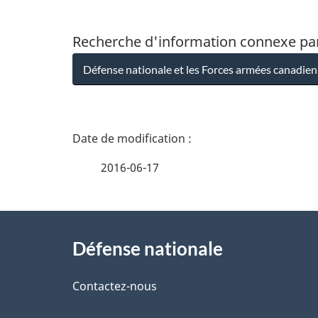
Recherche d'information connexe pa
Défense nationale et les Forces armées canadie
D
é
2016-06-17
t
À
a
Défense nationale
propos
i
de
Contactez-nous
l