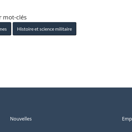
r mot-clés
nnes
Histoire et science militaire
Nouvelles
Emp