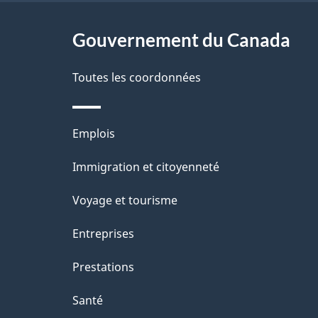
ce
s
site
Gouvernement du Canada
d
e
Toutes les coordonnées
l
Thèmes
Emplois
a
et
Immigration et citoyenneté
p
sujets
Voyage et tourisme
a
Entreprises
g
Prestations
e
Santé