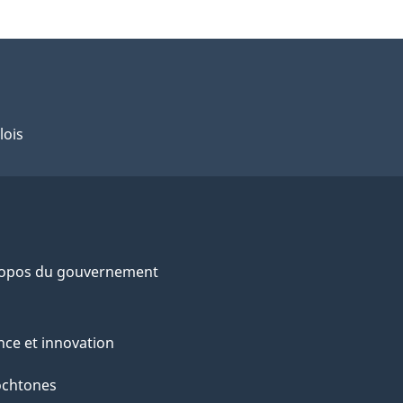
lois
ropos du gouvernement
nce et innovation
ochtones