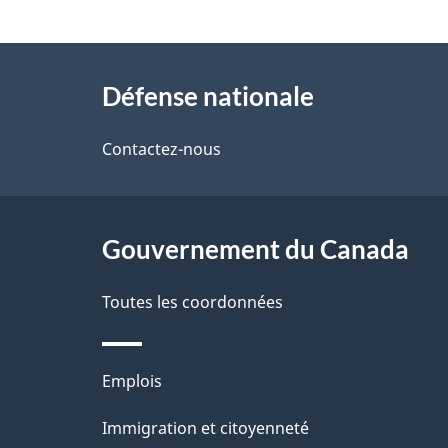
t
À
a
Défense nationale
propos
i
de
Contactez-nous
l
ce
s
site
Gouvernement du Canada
d
e
Toutes les coordonnées
l
Thèmes
Emplois
a
et
Immigration et citoyenneté