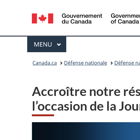
Sélection
de
la
Menu
MENU
PRINCIPAL
langue
Vous
Canada.ca
Défense nationale
Défense na
êtes
ici :
Accroître notre rés
l’occasion de la Jo