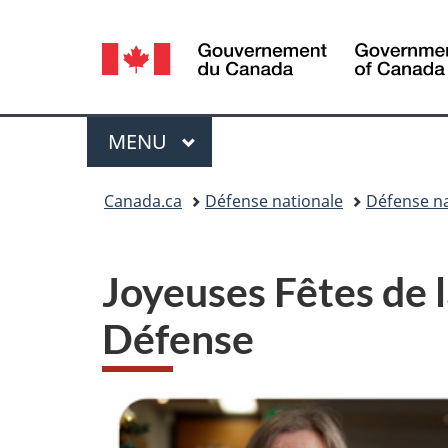
Sélection
de
la
Menu
MENU
PRINCIPAL
langue
Vous
Canada.ca
Défense nationale
Défense na
êtes
ici :
Joyeuses Fêtes de l
Défense