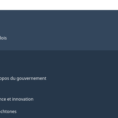
lois
ropos du gouvernement
nce et innovation
ochtones