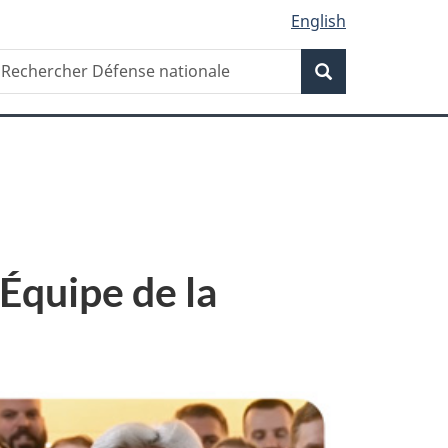
English
Recherche
echercher
Recherche
éfense
ationale
’Équipe de la