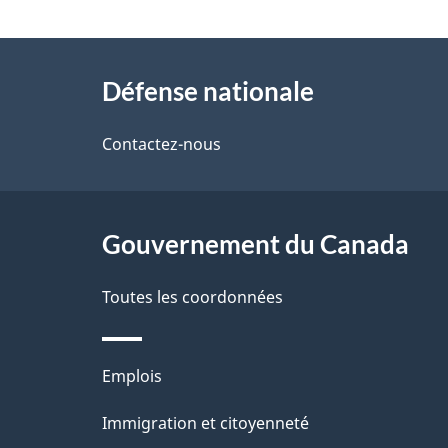
t
À
a
Défense nationale
propos
i
de
Contactez-nous
l
ce
s
site
Gouvernement du Canada
d
e
Toutes les coordonnées
l
Thèmes
Emplois
a
et
Immigration et citoyenneté
p