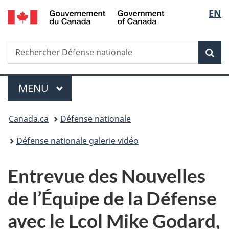
/
Sélec
EN
Passer
Passer
Passer
Government
au
à
à
de
of
contenu
«
la
Canada
Recherche
Rechercher
principal
Au
version
Rec
la
Défense
sujet
HTML
nationale
du
simplifiée
langu
Menu
gouvernement
MENU
PRINCIPAL
»
Vous
Canada.ca
Défense nationale
êtes
Défense nationale galerie vidéo
ici :
Entrevue des Nouvelles
de l’Équipe de la Défense
avec le Lcol Mike Godard,