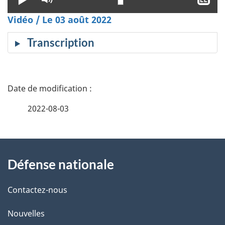
le
le
Vidéo / Le 03 août 2022
mode
sou
muet
tit
Transcription
D
é
2022-08-03
t
À
a
Défense nationale
propos
i
de
l
Contactez-nous
ce
s
Nouvelles