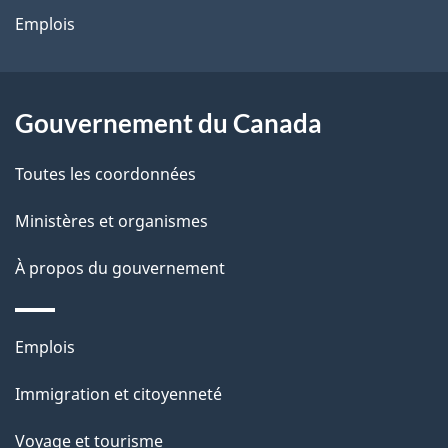
site
d
Emplois
e
l
Gouvernement du Canada
a
Toutes les coordonnées
p
Ministères et organismes
a
À propos du gouvernement
g
e
Thèmes
Emplois
et
Immigration et citoyenneté
sujets
Voyage et tourisme