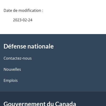
D
é
2023-02-24
t
À
a
Défense nationale
propos
i
de
l
Contactez-nous
ce
s
Nouvelles
site
d
Emplois
e
l
Gouvernement du Canada