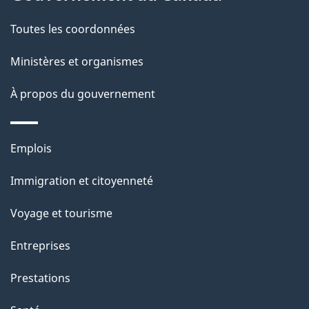
a
Toutes les coordonnées
p
Ministères et organismes
a
À propos du gouvernement
g
e
Thèmes
Emplois
et
Immigration et citoyenneté
sujets
Voyage et tourisme
Entreprises
Prestations