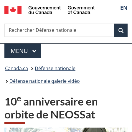
/
Sélec
EN
Passer
Passer
Passer
Government
au
à
à
de
of
contenu
«
la
Canada
Recherche
Rechercher
principal
Au
version
Rec
la
Défense
sujet
HTML
nationale
du
simplifiée
langu
Menu
gouvernement
MENU
PRINCIPAL
»
Vous
Canada.ca
Défense nationale
êtes
Défense nationale galerie vidéo
ici :
e
10
anniversaire en
orbite de NEOSSat