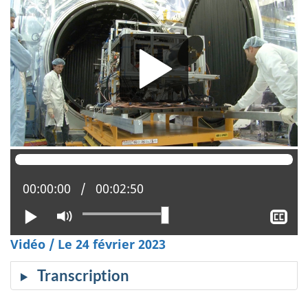
Position actuelle :
00:00:00
Temps total :
00:02:50
Lire
Activer
Aff
le
le
Vidéo / Le 24 février 2023
mode
sou
muet
tit
Transcription