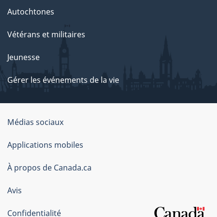
Autochtones
Vétérans et militaires
Jeunesse
Gérer les événements de la vie
Organisation
Médias sociaux
du
Applications mobiles
gouvernement
du
À propos de Canada.ca
Canada
Avis
Confidentialité