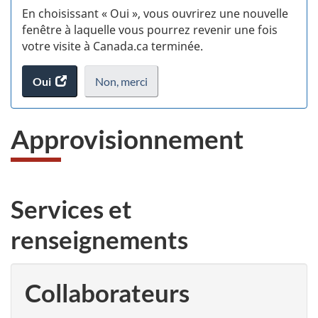
En choisissant « Oui », vous ouvrirez une nouvelle
w
fenêtre à laquelle vous pourrez revenir une fois
votre visite à Canada.ca terminée.
(t
Oui
accéder
Non,
je
merci
.
d
au
ne
sondage.
veux
Approvisionnement
pas
participer
au
sondage
du
Services et
site
web,
renseignements
Collaborateurs