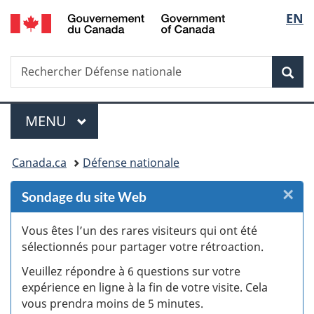
/
Sélec
EN
Passer
Passer
Passer
Passer
Government
au
au
à
à
de
of
Gestionnaire
contenu
«
la
Canada
Recherche
Rechercher
des
principal
Au
version
Rec
la
Défense
Invitations
sujet
HTML
nationale
du
simplifiée
langu
Menu
gouvernement
MENU
PRINCIPAL
»
Vous
Canada.ca
Défense nationale
êtes
×
F
Sondage du site Web
ici :
:
Vous êtes l’un des rares visiteurs qui ont été
sélectionnés pour partager votre rétroaction.
S
Veuillez répondre à 6 questions sur votre
d
expérience en ligne à la fin de votre visite. Cela
vous prendra moins de 5 minutes.
si