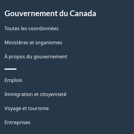
l
Gouvernement du Canada
a
Toutes les coordonnées
p
Ministères et organismes
a
À propos du gouvernement
g
e
Thèmes
Emplois
et
Immigration et citoyenneté
sujets
Voyage et tourisme
Entreprises