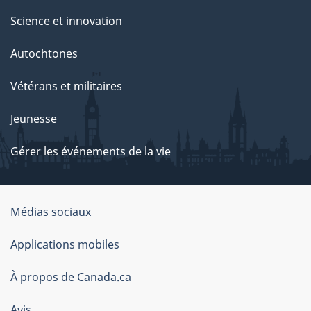
Science et innovation
Autochtones
Vétérans et militaires
Jeunesse
Gérer les événements de la vie
Organisation
Médias sociaux
du
Applications mobiles
gouvernement
du
À propos de Canada.ca
Canada
Avis