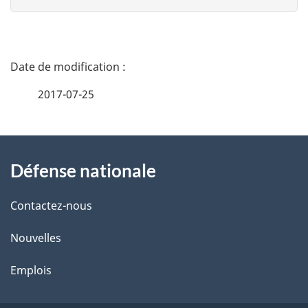
D
é
2017-07-25
t
À
a
Défense nationale
propos
i
de
l
Contactez-nous
ce
s
Nouvelles
site
d
Emplois
e