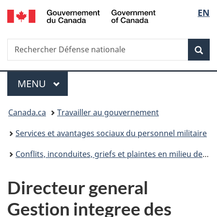
/
Sélec
EN
Passer
Passer
Passer
Government
au
à
à
de
of
contenu
«
la
Canada
Recherche
Rechercher
principal
Au
version
Rec
la
Défense
sujet
HTML
nationale
du
simplifiée
langu
Menu
gouvernement
MENU
PRINCIPAL
»
Vous
Canada.ca
Travailler au gouvernement
êtes
Services et avantages sociaux du personnel militaire
ici :
Conflits, inconduites, griefs et plaintes en milieu de travail
Directeur general
Gestion integree des