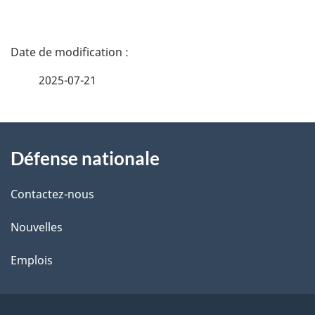
D
é
2025-07-21
t
À
a
Défense nationale
propos
i
de
l
Contactez-nous
ce
s
Nouvelles
site
d
Emplois
e