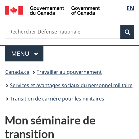
/
Sélec
EN
Passer
Passer
Passer
Government
au
à
à
de
of
contenu
«
la
Canada
Recherche
Rechercher
principal
Au
version
Rec
la
Défense
sujet
HTML
nationale
du
simplifiée
langu
Menu
gouvernement
MENU
PRINCIPAL
»
Vous
Canada.ca
Travailler au gouvernement
êtes
Services et avantages sociaux du personnel militaire
ici :
Transition de carrière pour les militaires
Mon séminaire de
transition