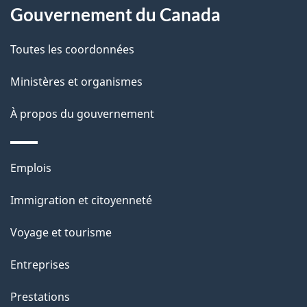
l
Gouvernement du Canada
a
Toutes les coordonnées
p
Ministères et organismes
a
À propos du gouvernement
g
e
Thèmes
Emplois
et
Immigration et citoyenneté
sujets
Voyage et tourisme
Entreprises
Prestations